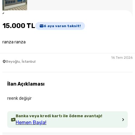
1
/
3
15.000 TL
6
aya varan taksit!
ranza ranza
16 Tem 2026
Beyoğlu, İstanbul
İlan Açıklaması
reenk değişir
Banka veya kredi kartı ile ödeme avantajı!
Hemen Başla!