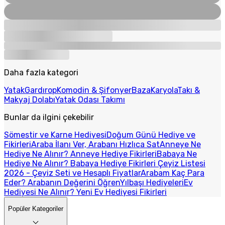
Daha fazla kategori
Yatak
Gardırop
Komodin & Şifonyer
Baza
Karyola
Takı &
Makyaj Dolabı
Yatak Odası Takımı
Bunlar da ilgini çekebilir
Sömestir ve Karne Hediyesi
Doğum Günü Hediye ve
Fikirleri
Araba İlanı Ver, Arabanı Hızlıca Sat
Anneye Ne
Hediye Ne Alınır? Anneye Hediye Fikirleri
Babaya Ne
Hediye Ne Alınır? Babaya Hediye Fikirleri
Çeyiz Listesi
2026 - Çeyiz Seti ve Hesaplı Fiyatlar
Arabam Kaç Para
Eder? Arabanın Değerini Öğren
Yılbaşı Hediyeleri
Ev
Hediyesi Ne Alınır? Yeni Ev Hediyesi Fikirleri
Popüler Kategoriler