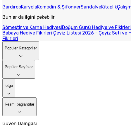
Gardırop
Karyola
Komodin & Şifonyer
Sandalye
Kitaplık
Çalış
Bunlar da ilgini çekebilir
Sömestir ve Karne Hediyesi
Doğum Günü Hediye ve Fikirleri
Babaya Hediye Fikirleri
Çeyiz Listesi 2026 - Çeyiz Seti ve H
Fikirleri
Popüler Kategoriler
Popüler Sayfalar
letgo
Resmi bağlantılar
Güven Damgası