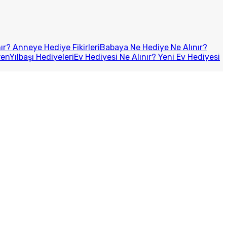
r? Anneye Hediye Fikirleri
Babaya Ne Hediye Ne Alınır?
ren
Yılbaşı Hediyeleri
Ev Hediyesi Ne Alınır? Yeni Ev Hediyesi