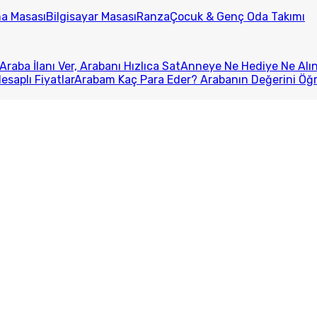
ma Masası
Bilgisayar Masası
Ranza
Çocuk & Genç Oda Takımı
Araba İlanı Ver, Arabanı Hızlıca Sat
Anneye Ne Hediye Ne Alını
esaplı Fiyatlar
Arabam Kaç Para Eder? Arabanın Değerini Öğ