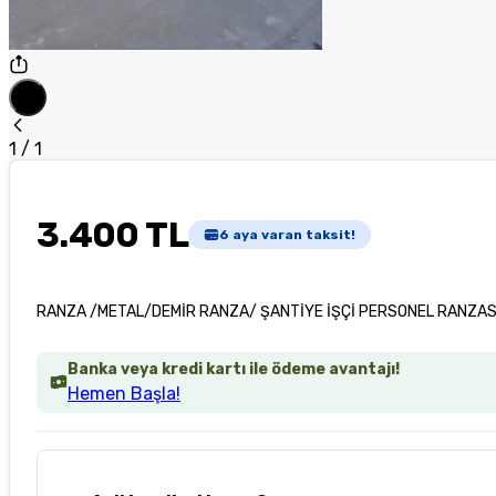
1
/
1
3.400 TL
6
aya varan taksit!
RANZA /METAL/DEMİR RANZA/ ŞANTİYE İŞÇİ PERSONEL RANZAS
Banka veya kredi kartı ile ödeme avantajı!
Hemen Başla!