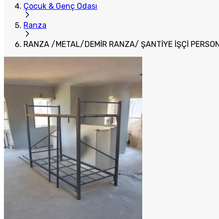
Çocuk & Genç Odası
Ranza
RANZA /METAL/DEMİR RANZA/ ŞANTİYE İŞÇİ PERSO