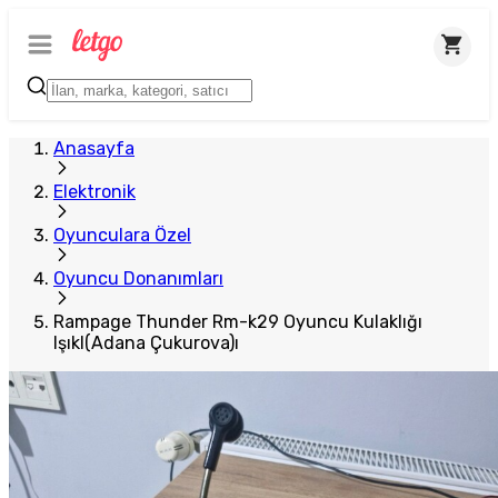
Anasayfa
Elektronik
Oyunculara Özel
Oyuncu Donanımları
Rampage Thunder Rm-k29 Oyuncu Kulaklığı
Işıkl(Adana Çukurova)ı