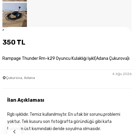
1
/
7
350 TL
Rampage Thunder Rm-k29 Oyuncu Kulaklığı Işıkl(Adana Çukurova)ı
4 Ağu 2026
Çukurova, Adana
İlan Açıklaması
Rgb ışıklıdır. Temiz kullanılmıştır. En ufak bir sorunu,problemi
yoktur. Tek kusuru son fotoğrafta göründüğü gibi kafa
bandının üst kısmındaki deride soyulma olmasıdır.