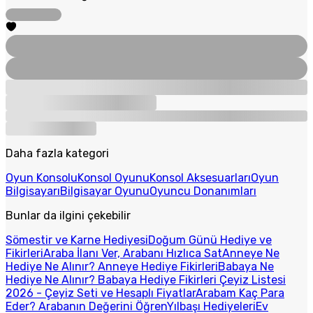
Daha fazla kategori
Oyun Konsolu
Konsol Oyunu
Konsol Aksesuarları
Oyun
Bilgisayarı
Bilgisayar Oyunu
Oyuncu Donanımları
Bunlar da ilgini çekebilir
Sömestir ve Karne Hediyesi
Doğum Günü Hediye ve
Fikirleri
Araba İlanı Ver, Arabanı Hızlıca Sat
Anneye Ne
Hediye Ne Alınır? Anneye Hediye Fikirleri
Babaya Ne
Hediye Ne Alınır? Babaya Hediye Fikirleri
Çeyiz Listesi
2026 - Çeyiz Seti ve Hesaplı Fiyatlar
Arabam Kaç Para
Eder? Arabanın Değerini Öğren
Yılbaşı Hediyeleri
Ev