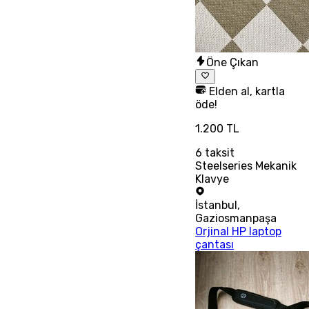
Öne Çıkan
Elden al, kartla
öde!
1.200 TL
6
taksit
Steelseries Mekanik
Klavye
İstanbul
,
Gaziosmanpaşa
Orjinal HP laptop
çantası