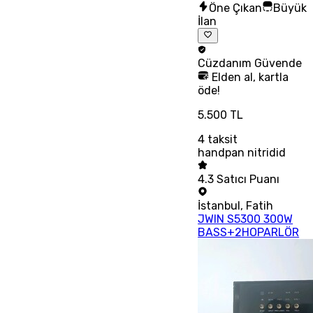
Öne Çıkan
Büyük
İlan
Cüzdanım
Güvende
Elden al, kartla
öde!
5.500 TL
4
taksit
handpan nitridid
4.3
Satıcı Puanı
İstanbul
,
Fatih
JWIN S5300 300W
BASS+2HOPARLÖR