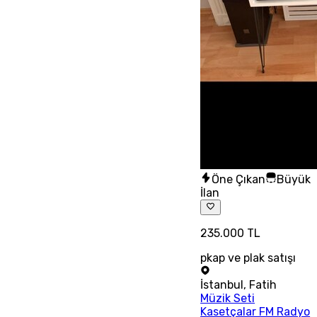
Öne Çıkan
Büyük
İlan
235.000 TL
pkap ve plak satışı
İstanbul
,
Fatih
Müzik Seti
Kasetçalar FM Radyo