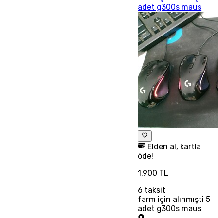
adet g300s maus
Elden al, kartla
öde!
1.900 TL
6
taksit
farm için alınmışti 5
adet g300s maus