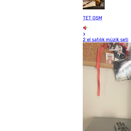
TET GSM
2 el satılık müzik seti