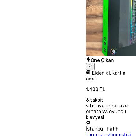
Öne Çıkan
Elden al, kartla
öde!
1.400 TL
6
taksit
sıfır ayarında razer
ornata v3 oyuncu
klavyesi
İstanbul
,
Fatih
farm için alınmışti 5