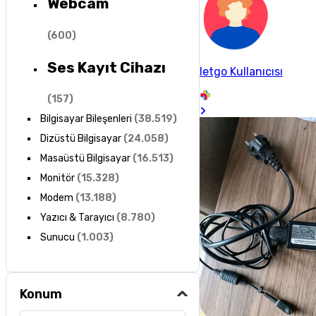
Webcam
(
600
)
Ses Kayıt Cihazı
letgo Kullanıcısı
(
157
)
Bilgisayar Bileşenleri
(
38.519
)
Dizüstü Bilgisayar
(
24.058
)
Masaüstü Bilgisayar
(
16.513
)
Monitör
(
15.328
)
Modem
(
13.188
)
Yazıcı & Tarayıcı
(
8.780
)
Sunucu
(
1.003
)
Konum