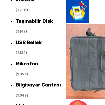
(
3.681
)
Taşınabilir Disk
(
1.147
)
USB Bellek
(
1.124
)
Mikrofon
(
1.096
)
Bilgisayar Çantası
(
1.049
)