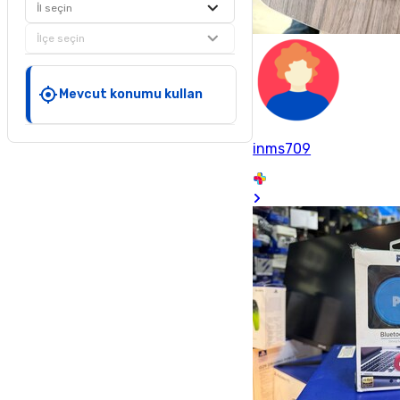
İl seçin
İlçe seçin
Mevcut konumu kullan
inms709