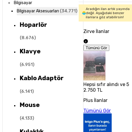
Bilgisayar
Aradığın ilan artık yayında
Bilgisayar Aksesuarları
(
34.771
)
değil. Aşağıdaki benzer
ilanlara göz atabilirsin!
Hoparlör
Zirve İlanlar
(
8.676
)
Tümünü Gör
Klavye
(
6.951
)
Kablo Adaptör
Hepsi sıfır alındı ve 5 
2.750 TL
(
6.141
)
Plus İlanlar
Mouse
Tümünü Gör
(
4.133
)
Kulaklık