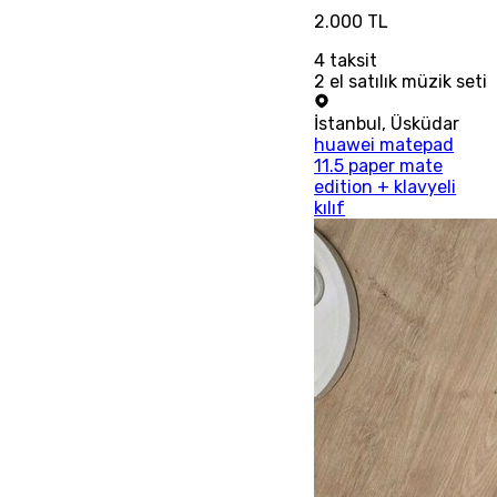
2.000 TL
4
taksit
2 el satılık müzik seti
İstanbul
,
Üsküdar
huawei matepad
11.5 paper mate
edition + klavyeli
kılıf