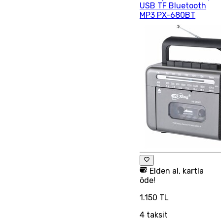
USB TF Bluetooth
MP3 PX-680BT
Elden al, kartla
öde!
1.150 TL
4
taksit