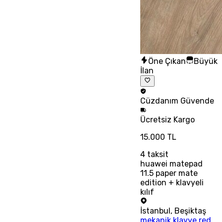
Öne Çıkan
Büyük
İlan
Cüzdanım
Güvende
Ücretsiz
Kargo
15.000 TL
4
taksit
huawei matepad
11.5 paper mate
edition + klavyeli
kılıf
İstanbul
,
Beşiktaş
mekanik klavye red