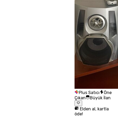
Plus Satıcı
Öne
Çıkan
Büyük İlan
Elden al, kartla
öde!