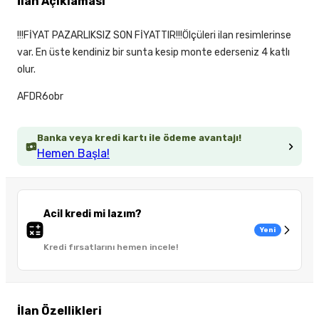
İlan Açıklaması
!!!FİYAT PAZARLIKSIZ SON FİYATTIR!!!Ölçüleri ilan resimlerinse
var. En üste kendiniz bir sunta kesip monte ederseniz 4 katlı
olur.
AFDR6obr
Banka veya kredi kartı ile ödeme avantajı!
Hemen Başla!
Acil kredi mi lazım?
Yeni
Kredi fırsatlarını hemen incele!
İlan Özellikleri