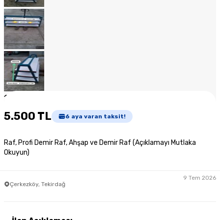
1
/
12
5.500 TL
6
aya varan taksit!
Raf, Profi Demir Raf, Ahşap ve Demir Raf (Açıklamayı Mutlaka
Okuyun)
9 Tem 2026
Çerkezköy, Tekirdağ