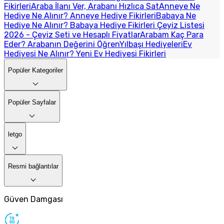
Fikirleri
Araba İlanı Ver, Arabanı Hızlıca Sat
Anneye Ne
Hediye Ne Alınır? Anneye Hediye Fikirleri
Babaya Ne
Hediye Ne Alınır? Babaya Hediye Fikirleri
Çeyiz Listesi
2026 - Çeyiz Seti ve Hesaplı Fiyatlar
Arabam Kaç Para
Eder? Arabanın Değerini Öğren
Yılbaşı Hediyeleri
Ev
Hediyesi Ne Alınır? Yeni Ev Hediyesi Fikirleri
Popüler Kategoriler
Popüler Sayfalar
letgo
Resmi bağlantılar
Güven Damgası