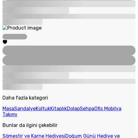
Daha fazla kategori
Masa
Sandalye
Koltuk
Kitaplık
Dolap
Sehpa
Ofis Mobilya
Takımı
Bunlar da ilgini çekebilir
Sömestir ve Karne Hediyesi
Doğum Günü Hediye ve