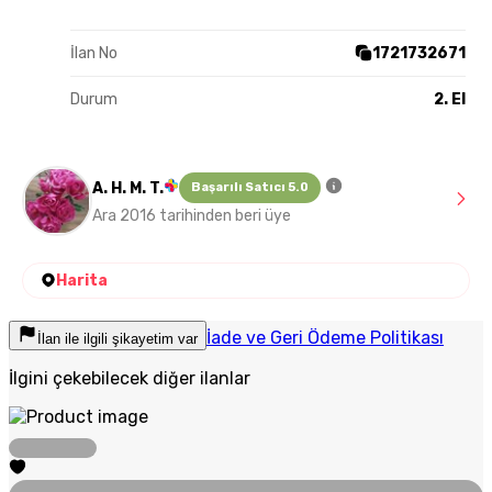
İlan No
1721732671
Durum
2. El
A. H. M. T.
Başarılı Satıcı 5.0
Ara 2016 tarihinden beri üye
Harita
İade ve Geri Ödeme Politikası
İlan ile ilgili şikayetim var
İlgini çekebilecek diğer ilanlar