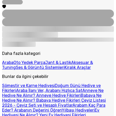
Daha fazla kategori
Araba
Oto Yedek Parça
Jant & Lastik
Aksesuar &
Tuning
Ses & Görüntü Sistemleri
Kiralık Araçlar
Bunlar da ilgini çekebilir
Sömestir ve Karne Hediyesi
Doğum Günü Hediye ve
Fikirleri
Araba İlanı Ver, Arabanı Hızlıca Sat
Anneye Ne
Hediye Ne Alınır? Anneye Hediye Fikirleri
Babaya Ne
Hediye Ne Alınır? Babaya Hediye Fikirleri
Çeyiz Listesi
2026 - Çeyiz Seti ve Hesaplı Fiyatlar
Arabam Kaç Para
Eder? Arabanın Değerini Öğren
Yılbaşı Hediyeleri
Ev
Hediyesi Ne Alınır? Yeni Ev Hediyesi Fikirleri