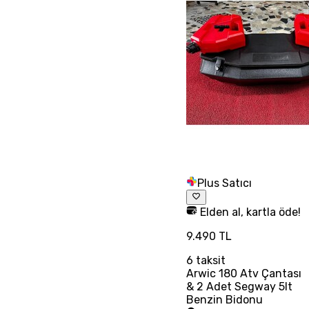
Plus Satıcı
Elden al, kartla öde!
9.490 TL
6
taksit
Arwic 180 Atv Çantası
& 2 Adet Segway 5lt
Benzin Bidonu