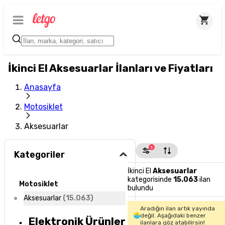
İkinci El Aksesuarlar İlanları ve Fiyatları
Anasayfa
Motosiklet
Aksesuarlar
1
Kategoriler
İkinci El
Aksesuarlar
kategorisinde
15.063
ilan
Motosiklet
bulundu
Aksesuarlar
(
15.063
)
Aradığın ilan artık yayında
değil. Aşağıdaki benzer
Elektronik Ürünler
ilanlara göz atabilirsin!