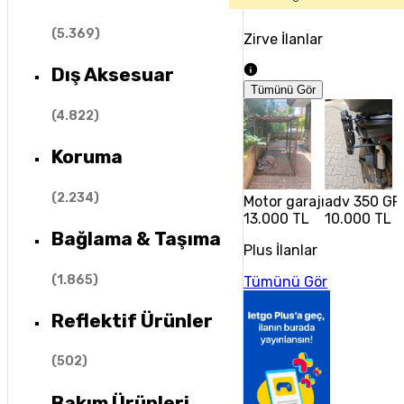
(
5.369
)
Zirve İlanlar
Dış Aksesuar
Tümünü Gör
(
4.822
)
Koruma
(
2.234
)
Motor garajı
adv 350 GP 
13.000 TL
10.000 TL
Bağlama & Taşıma
Plus İlanlar
(
1.865
)
Tümünü Gör
Reflektif Ürünler
(
502
)
Bakım Ürünleri