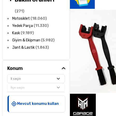
(
271
)
Motosiklet
(
18.060
)
Yedek Parça
(
11.330
)
Kask
(
9.189
)
Giyim & Ekipman
(
5.982
)
Jant & Lastik
(
1.863
)
Konum
İl seçin
İlçe seçin
Mevcut konumu kullan