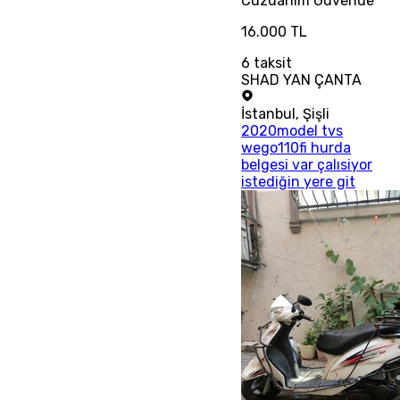
Cüzdanım
Güvende
16.000 TL
6
taksit
SHAD YAN ÇANTA
İstanbul
,
Şişli
2020model tvs
wego110fi hurda
belgesi var çalısiyor
istediğin yere git