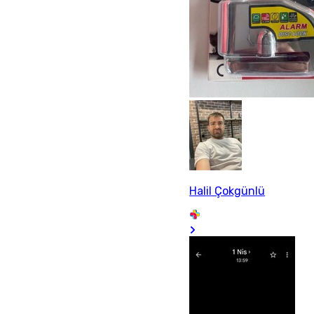
Halil Çokgünlü