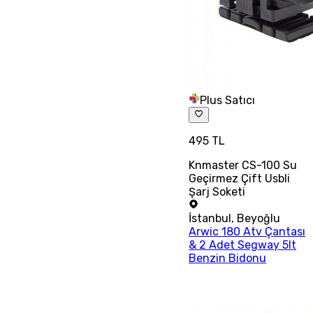
Plus Satıcı
495 TL
Knmaster CS-100 Su
Geçirmez Çift Usbli
Şarj Soketi
İstanbul
,
Beyoğlu
Arwic 180 Atv Çantası
& 2 Adet Segway 5lt
Benzin Bidonu