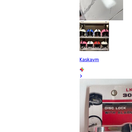
Kaskavm