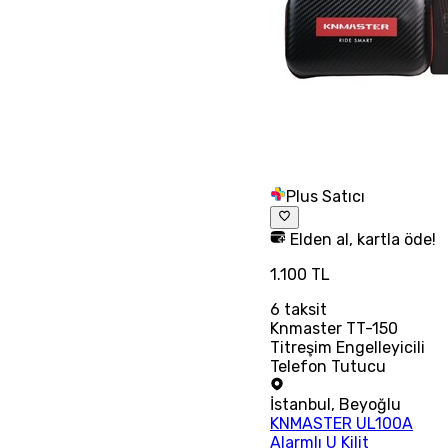
Plus Satıcı
Elden al, kartla öde!
1.100 TL
6
taksit
Knmaster TT-150
Titreşim Engelleyicili
Telefon Tutucu
İstanbul
,
Beyoğlu
KNMASTER UL100A
Alarmlı U Kilit