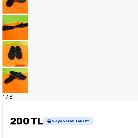
1
/
6
200 TL
6
aya varan taksit!