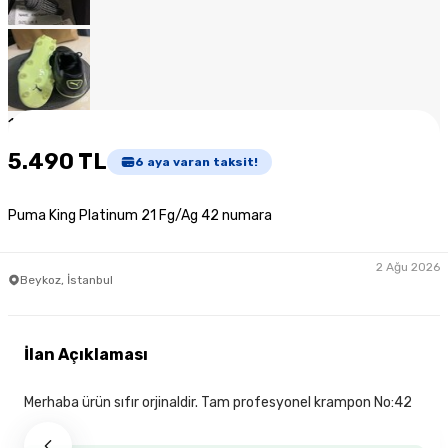
1
/
7
5.490 TL
6
aya varan taksit!
Puma King Platinum 21 Fg/Ag 42 numara
2 Ağu 2026
Beykoz, İstanbul
İlan Açıklaması
Merhaba ürün sıfır orjinaldir. Tam profesyonel krampon No:42