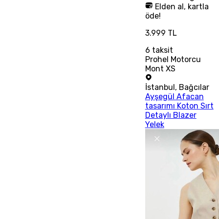
Elden al, kartla
öde!
3.999 TL
6
taksit
Prohel Motorcu
Mont XS
İstanbul
,
Bağcılar
Ayşegül Afacan
tasarımı Koton Sırt
Detaylı Blazer
Yelek