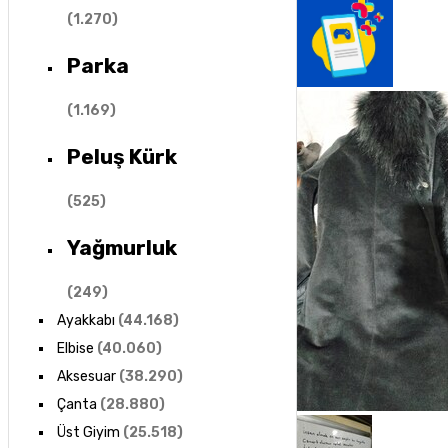
(
1.270
)
Parka
(
1.169
)
Peluş Kürk
(
525
)
Yağmurluk
(
249
)
Ayakkabı
(
44.168
)
Elbise
(
40.060
)
Aksesuar
(
38.290
)
Çanta
(
28.880
)
Üst Giyim
(
25.518
)