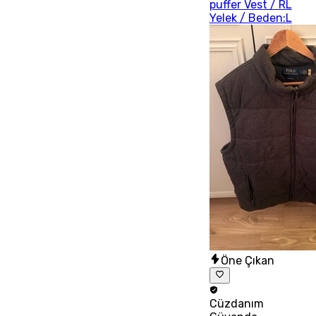
puffer Vest / RL
Yelek / Beden:L
Öne Çıkan
Cüzdanım