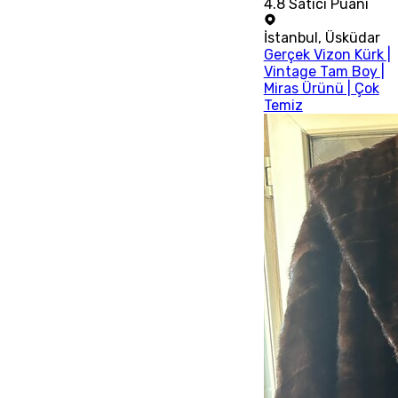
4.8
Satıcı Puanı
İstanbul
,
Üsküdar
Gerçek Vizon Kürk |
Vintage Tam Boy |
Miras Ürünü | Çok
Temiz