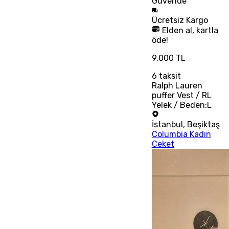
Güvende
Ücretsiz
Kargo
Elden al, kartla
öde!
9.000 TL
6
taksit
Ralph Lauren
puffer Vest / RL
Yelek / Beden:L
İstanbul
,
Beşiktaş
Columbia Kadın
Ceket