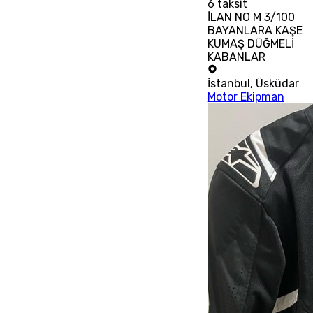
6
taksit
İLAN NO M 3/100
BAYANLARA KAŞE
KUMAŞ DÜĞMELİ
KABANLAR
İstanbul
,
Üsküdar
Motor Ekipman