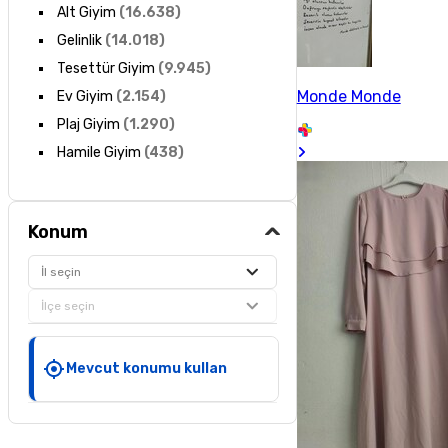
Alt Giyim
(
16.638
)
Gelinlik
(
14.018
)
Tesettür Giyim
(
9.945
)
Monde Monde
Ev Giyim
(
2.154
)
Plaj Giyim
(
1.290
)
Hamile Giyim
(
438
)
Konum
İl seçin
İlçe seçin
Mevcut konumu kullan