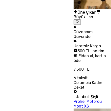
Öne Çıkan
Büyük İlan
Cüzdanım
Güvende
Ücretsiz
Kargo
500 TL İndirim
Elden al, kartla
öde!
7.500 TL
6
taksit
Columbia Kadın
Ceket
İstanbul
,
Şişli
Prohel Motorcu
Mont XS