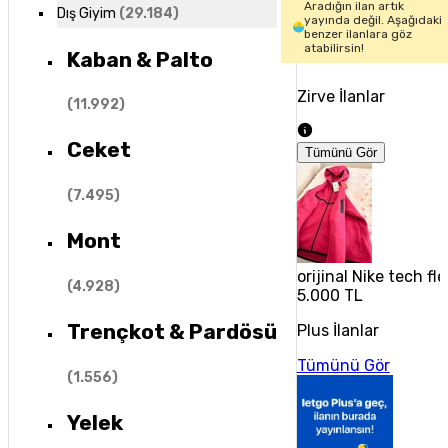
Aradığın ilan artık
Dış Giyim
(
29.184
)
yayında değil. Aşağıdaki
benzer ilanlara göz
atabilirsin!
Kaban & Palto
Zirve İlanlar
(
11.992
)
Ceket
Tümünü Gör
(
7.495
)
Mont
orijinal Nike tech fl
(
4.928
)
5.000 TL
Trençkot & Pardösü
Plus İlanlar
Tümünü Gör
(
1.556
)
Yelek