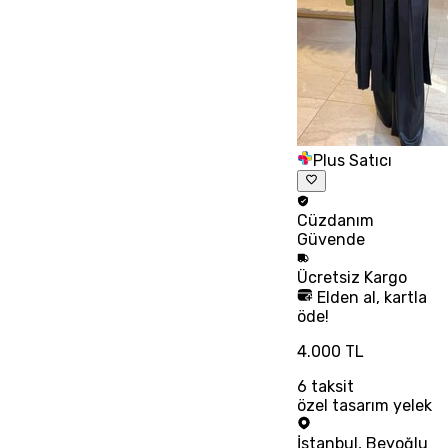
Plus Satıcı
Cüzdanım
Güvende
Ücretsiz
Kargo
Elden al, kartla
öde!
4.000 TL
6
taksit
özel tasarım yelek
İstanbul
,
Beyoğlu