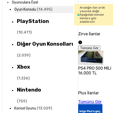
Oyunculara Özel
Aradığın ilan artık
Oyun Konsolu
(
14.495
)
yayında değil.
Aşağıdaki benzer
ilanlara göz
PlayStation
atabilirsin!
(
10.471
)
Zirve İlanlar
Diğer Oyun Konsolları
Tümünü Gör
(
2.039
)
Xbox
PS4 PRO 500 MİLL
16.000 TL
(
1.226
)
Nintendo
Plus İlanlar
(
759
)
Tümünü Gör
Konsol Oyunu
(
13.029
)