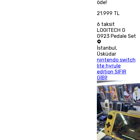
öde!
21.999 TL
6
taksit
LOGITECH G
G923 Pedale Set
İstanbul
,
Üsküdar
nintendo switch
lite hyrule
edition SIFIR
GİBİ!