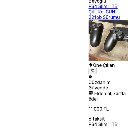
Beyoğlu
PS4 Slim 1 TB
Çift Kol CUH
2216b Sürümü
Öne Çıkan
Cüzdanım
Güvende
Elden al, kartla
öde!
11.000 TL
6
taksit
PS4 Slim 1 TB