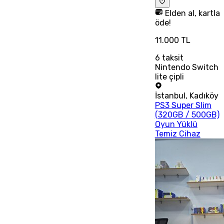
Elden al, kartla
öde!
11.000 TL
6
taksit
Nintendo Switch
lite çipli
İstanbul
,
Kadıköy
PS3 Super Slim
(320GB / 500GB)
Oyun Yüklü
Temiz Cihaz