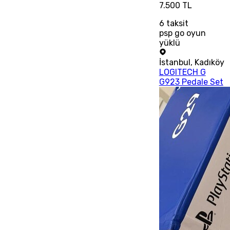
7.500 TL
6
taksit
psp go oyun
yüklü
İstanbul
,
Kadıköy
LOGITECH G
G923 Pedale Set