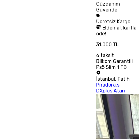
Cüzdanım
Güvende
Ücretsiz
Kargo
Elden al, kartla
öde!
31.000 TL
6
taksit
Bilkom Garantili
Ps5 Slim 1 TB
İstanbul
,
Fatih
Pnadora.s
DXplus Atari