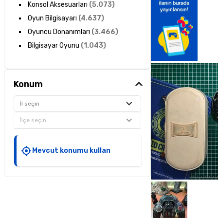
Konsol Aksesuarları
(
5.073
)
Oyun Bilgisayarı
(
4.637
)
Oyuncu Donanımları
(
3.466
)
Bilgisayar Oyunu
(
1.043
)
Konum
İl seçin
İlçe seçin
Mevcut konumu kullan