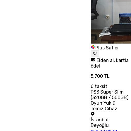
Plus Satıcı
Elden al, kartla
öde!
5.700 TL
6
taksit
PS3 Super Slim
(320GB / 500GB)
Oyun Yüklü
Temiz Cihaz
İstanbul
,
Beyoğlu
psp go oyun