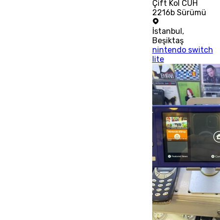
Çift Kol CUH
2216b Sürümü
İstanbul
,
Beşiktaş
nintendo switch
lite