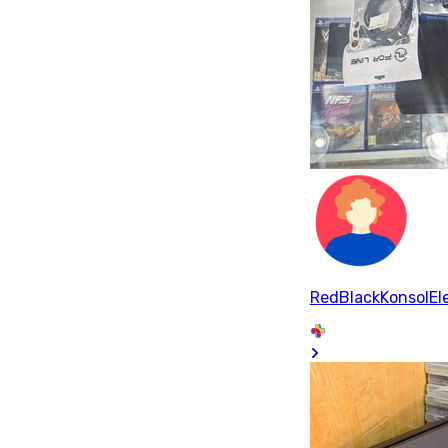
RedBlackKonsolEle