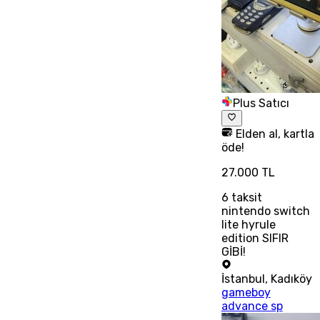
Plus Satıcı
Elden al, kartla
öde!
27.000 TL
6
taksit
nintendo switch
lite hyrule
edition SIFIR
GİBİ!
İstanbul
,
Kadıköy
gameboy
advance sp