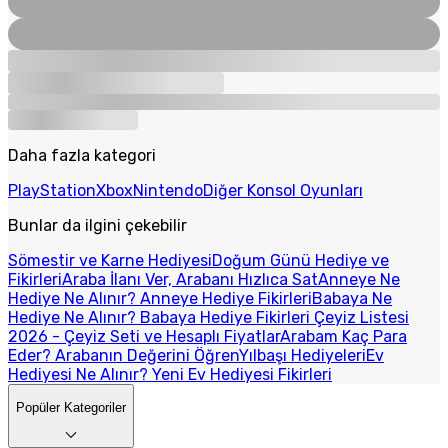
Daha fazla kategori
PlayStation
Xbox
Nintendo
Diğer Konsol Oyunları
Bunlar da ilgini çekebilir
Sömestir ve Karne Hediyesi
Doğum Günü Hediye ve
Fikirleri
Araba İlanı Ver, Arabanı Hızlıca Sat
Anneye Ne
Hediye Ne Alınır? Anneye Hediye Fikirleri
Babaya Ne
Hediye Ne Alınır? Babaya Hediye Fikirleri
Çeyiz Listesi
2026 - Çeyiz Seti ve Hesaplı Fiyatlar
Arabam Kaç Para
Eder? Arabanın Değerini Öğren
Yılbaşı Hediyeleri
Ev
Hediyesi Ne Alınır? Yeni Ev Hediyesi Fikirleri
Popüler Kategoriler