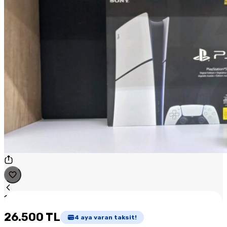
1
/
1
26.500 TL
4
aya varan taksit!