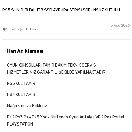
PS5 SLIM DİJİTAL 1TB SSD AVRUPA SERİSİ SORUNSUZ KUTULU
5 Ağu 2026
Muratpaşa, Antalya
İlan Açıklaması
OYUN KONSOLLARI TAMİR BAKIM TEKNİK SERVİS
HİZMETLERİMIZ GARANTİLİ ŞEKİLDE YAPİLMAKTADİR
PS5 KOL TAMİR
PS4 KOL TAMİR
Mağazamıza Bekleriz
Ps2 Ps3 Ps4 Ps5 Xbox Nintendo Oyun Antalya VR2 Pes Portal
PLAYSTATION