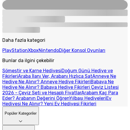
Daha fazla kategori
PlayStation
Xbox
Nintendo
Diğer Konsol Oyunları
Bunlar da ilgini çekebilir
Sömestir ve Karne Hediyesi
Doğum Günü Hediye ve
Fikirleri
Araba İlanı Ver, Arabanı Hızlıca Sat
Anneye Ne
Hediye Ne Alınır? Anneye Hediye Fikirleri
Babaya Ne
Hediye Ne Alınır? Babaya Hediye Fikirleri
Çeyiz Listesi
2026 - Çeyiz Seti ve Hesaplı Fiyatlar
Arabam Kaç Para
Eder? Arabanın Değerini Öğren
Yılbaşı Hediyeleri
Ev
Hediyesi Ne Alınır? Yeni Ev Hediyesi Fikirleri
Popüler Kategoriler