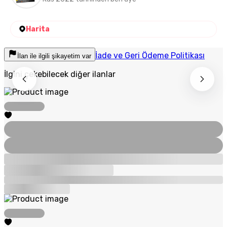
Harita
İade ve Geri Ödeme Politikası
İlan ile ilgili şikayetim var
İlgini çekebilecek diğer ilanlar