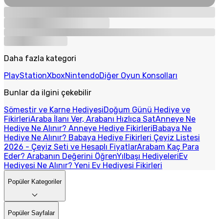
Daha fazla kategori
PlayStation
Xbox
Nintendo
Diğer Oyun Konsolları
Bunlar da ilgini çekebilir
Sömestir ve Karne Hediyesi
Doğum Günü Hediye ve
Fikirleri
Araba İlanı Ver, Arabanı Hızlıca Sat
Anneye Ne
Hediye Ne Alınır? Anneye Hediye Fikirleri
Babaya Ne
Hediye Ne Alınır? Babaya Hediye Fikirleri
Çeyiz Listesi
2026 - Çeyiz Seti ve Hesaplı Fiyatlar
Arabam Kaç Para
Eder? Arabanın Değerini Öğren
Yılbaşı Hediyeleri
Ev
Hediyesi Ne Alınır? Yeni Ev Hediyesi Fikirleri
Popüler Kategoriler
Popüler Sayfalar