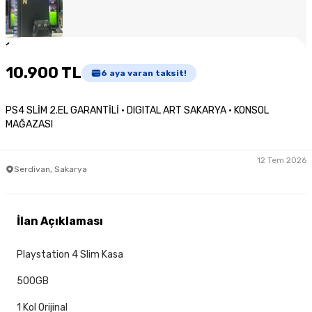
1
/
3
10.900 TL
6
aya varan taksit!
PS4 SLİM 2.EL GARANTİLİ · DIGITAL ART SAKARYA · KONSOL
MAĞAZASI
12 Tem 2026
Serdivan, Sakarya
İlan Açıklaması
Playstation 4 Slim Kasa
500GB
1 Kol Orijinal