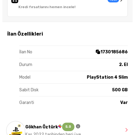
Kredi fırsatlarını hemen incele!
İlan Özellikleri
İlan No
1730185686
Durum
2. El
Model
PlayStation 4 Slim
Sabit Disk
500 GB
Garanti
Var
Gökhan Öztürk
5.0
Kas 2022 tarihinden beri üye