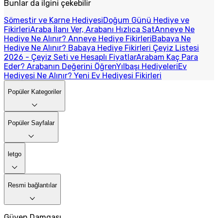
Bunlar da ilgini çekebilir
Sömestir ve Karne Hediyesi
Doğum Günü Hediye ve
Fikirleri
Araba İlanı Ver, Arabanı Hızlıca Sat
Anneye Ne
Hediye Ne Alınır? Anneye Hediye Fikirleri
Babaya Ne
Hediye Ne Alınır? Babaya Hediye Fikirleri
Çeyiz Listesi
2026 - Çeyiz Seti ve Hesaplı Fiyatlar
Arabam Kaç Para
Eder? Arabanın Değerini Öğren
Yılbaşı Hediyeleri
Ev
Hediyesi Ne Alınır? Yeni Ev Hediyesi Fikirleri
Popüler Kategoriler
Popüler Sayfalar
letgo
Resmi bağlantılar
Güven Damgası