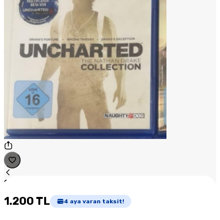
1
/
1
1.200 TL
4
aya varan taksit!