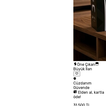
Öne Çıkan
Büyük İlan
Cüzdanım
Güvende
Elden al, kartla
öde!
31.500 TL