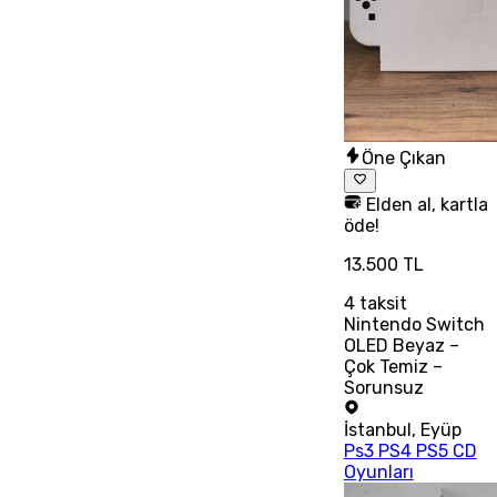
Öne Çıkan
Elden al, kartla
öde!
13.500 TL
4
taksit
Nintendo Switch
OLED Beyaz –
Çok Temiz –
Sorunsuz
İstanbul
,
Eyüp
Ps3 PS4 PS5 CD
Oyunları