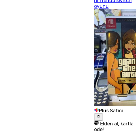
nintendo switch
oyunu
Plus Satıcı
Elden al, kartla
öde!