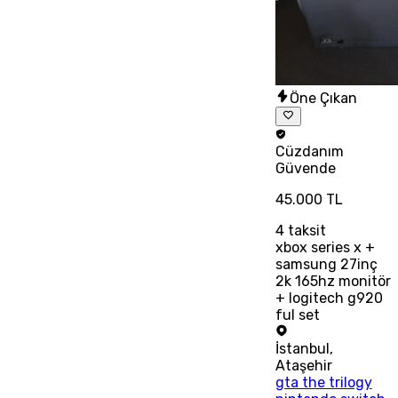
Öne Çıkan
Cüzdanım
Güvende
45.000 TL
4
taksit
xbox series x +
samsung 27inç
2k 165hz monitör
+ logitech g920
ful set
İstanbul
,
Ataşehir
gta the trilogy