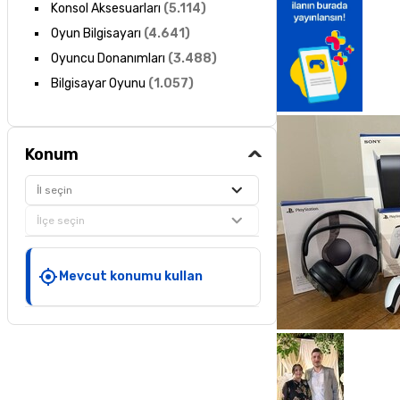
Konsol Aksesuarları
(
5.114
)
Oyun Bilgisayarı
(
4.641
)
Oyuncu Donanımları
(
3.488
)
Bilgisayar Oyunu
(
1.057
)
Konum
İl seçin
İlçe seçin
Mevcut konumu kullan