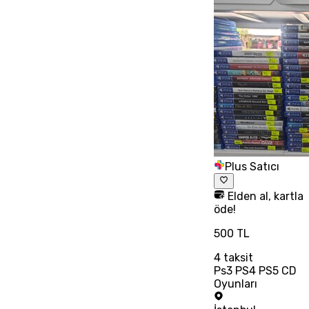
Plus Satıcı
Elden al, kartla
öde!
500 TL
4
taksit
Ps3 PS4 PS5 CD
Oyunları