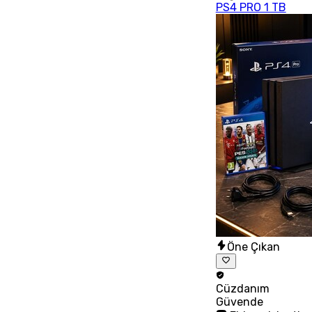
PS4 PRO 1 TB
Öne Çıkan
Cüzdanım
Güvende