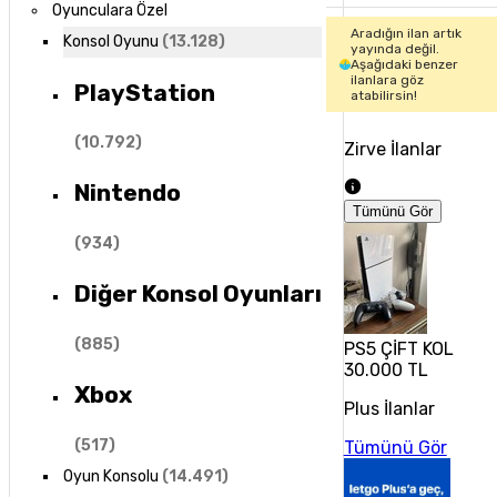
Oyunculara Özel
Aradığın ilan artık
Konsol Oyunu
(
13.128
)
yayında değil.
Aşağıdaki benzer
ilanlara göz
PlayStation
atabilirsin!
(
10.792
)
Zirve İlanlar
Nintendo
Tümünü Gör
(
934
)
Diğer Konsol Oyunları
(
885
)
PS5 ÇİFT KOL
30.000 TL
Xbox
Plus İlanlar
(
517
)
Tümünü Gör
Oyun Konsolu
(
14.491
)