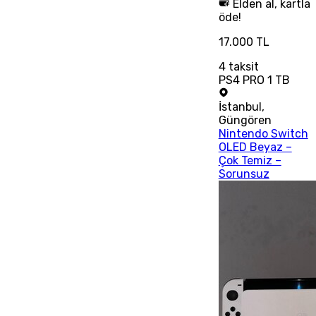
Elden al, kartla
öde!
17.000 TL
4
taksit
PS4 PRO 1 TB
İstanbul
,
Güngören
Nintendo Switch
OLED Beyaz –
Çok Temiz –
Sorunsuz