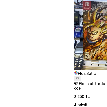
Plus Satıcı
Elden al, kartla
öde!
2.250 TL
4
taksit