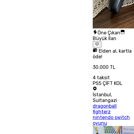
Öne Çıkan
Büyük İlan
Elden al, kartla
öde!
30.000 TL
4
taksit
PS5 ÇİFT KOL
İstanbul
,
Sultangazi
dragonball
fighterz
nintendo switch
oyunu