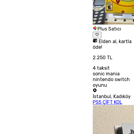
Plus Satıcı
Elden al, kartla
öde!
2.250 TL
4
taksit
sonic mania
nintendo switch
oyunu
İstanbul
,
Kadıköy
PS5 ÇİFT KOL