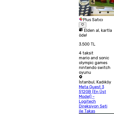
Plus Satıcı
Elden al, kartla
öde!
3.500 TL
4
taksit
mario and sonic
olympic games
nintendo switch
oyunu
İstanbul
,
Kadıköy
Meta Quest 3
512GB (En Üst
Model) –
Logitech
Direksiyon Seti
ile Takas