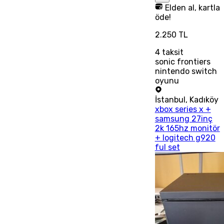
Elden al, kartla
öde!
2.250 TL
4
taksit
sonic frontiers
nintendo switch
oyunu
İstanbul
,
Kadıköy
xbox series x +
samsung 27inç
2k 165hz monitör
+ logitech g920
ful set