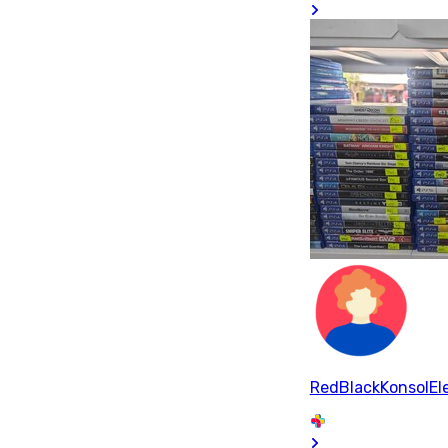
RedBlackKonsolEle