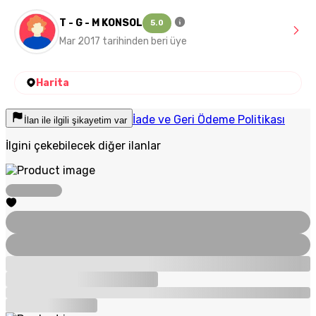
T - G - M KONSOL
5.0
Mar 2017 tarihinden beri üye
Harita
İade ve Geri Ödeme Politikası
İlan ile ilgili şikayetim var
İlgini çekebilecek diğer ilanlar