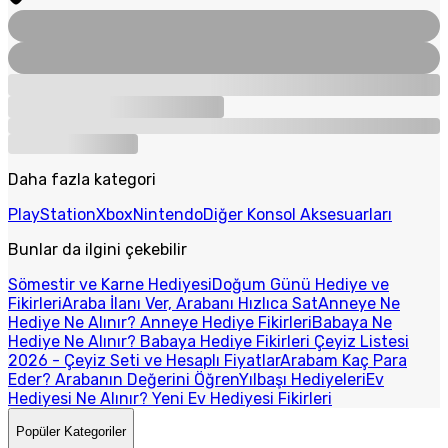
Daha fazla kategori
PlayStation
Xbox
Nintendo
Diğer Konsol Aksesuarları
Bunlar da ilgini çekebilir
Sömestir ve Karne Hediyesi
Doğum Günü Hediye ve
Fikirleri
Araba İlanı Ver, Arabanı Hızlıca Sat
Anneye Ne
Hediye Ne Alınır? Anneye Hediye Fikirleri
Babaya Ne
Hediye Ne Alınır? Babaya Hediye Fikirleri
Çeyiz Listesi
2026 - Çeyiz Seti ve Hesaplı Fiyatlar
Arabam Kaç Para
Eder? Arabanın Değerini Öğren
Yılbaşı Hediyeleri
Ev
Hediyesi Ne Alınır? Yeni Ev Hediyesi Fikirleri
Popüler Kategoriler