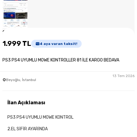
1
/
5
1.999 TL
4
aya varan taksit!
PS3 PS4 UYUMLU MOWE KONTROLLER 81 İLE KARGO BEDAVA
13 Tem 2026
Beyoğlu, İstanbul
İlan Açıklaması
PS3 PS4 UYUMLU MOWE KONTROL
2.EL SİFİR AYARİNDA