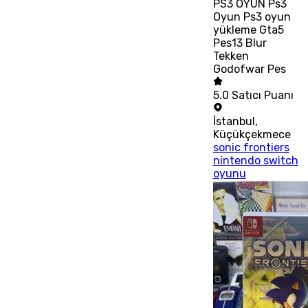
PS3 OYUN Ps3
Oyun Ps3 oyun
yükleme Gta5
Pes13 Blur
Tekken
Godofwar Pes
5.0
Satıcı Puanı
İstanbul
,
Küçükçekmece
sonic frontiers
nintendo switch
oyunu