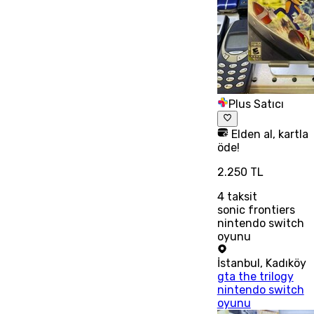
Plus Satıcı
Elden al, kartla
öde!
2.250 TL
4
taksit
sonic frontiers
nintendo switch
oyunu
İstanbul
,
Kadıköy
gta the trilogy
nintendo switch
oyunu