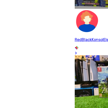
RedBlackKonsolEle