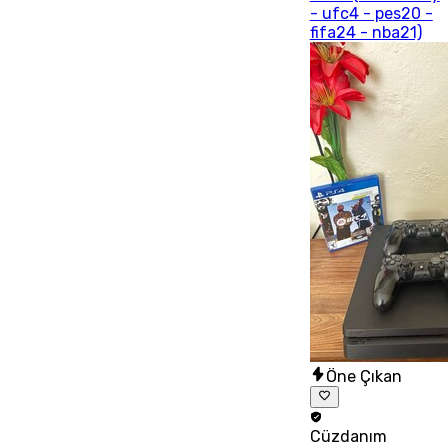
- ufc4 - pes20 -
fifa24 - nba21)
Öne Çıkan
Cüzdanım