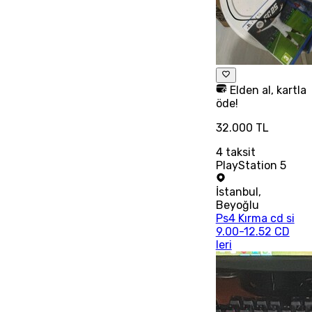
Elden al, kartla
öde!
32.000 TL
4
taksit
PlayStation 5
İstanbul
,
Beyoğlu
Ps4 Kırma cd si
9.00-12.52 CD
leri