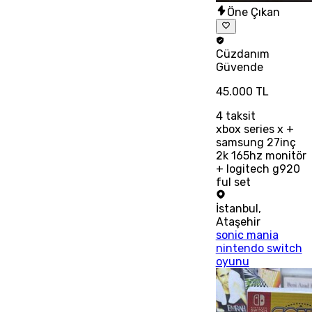
Öne Çıkan
Cüzdanım
Güvende
45.000 TL
4
taksit
xbox series x +
samsung 27inç
2k 165hz monitör
+ logitech g920
ful set
İstanbul
,
Ataşehir
sonic mania
nintendo switch
oyunu