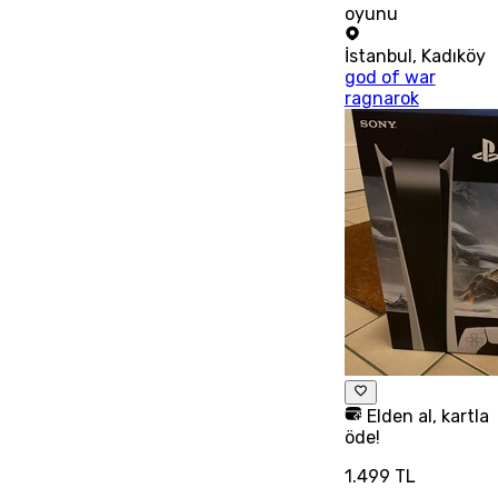
oyunu
İstanbul
,
Kadıköy
god of war
ragnarok
Elden al, kartla
öde!
1.499 TL