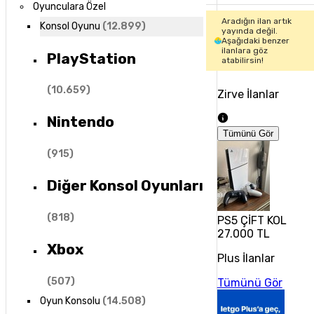
Oyunculara Özel
Aradığın ilan artık
Konsol Oyunu
(
12.899
)
yayında değil.
Aşağıdaki benzer
ilanlara göz
PlayStation
atabilirsin!
(
10.659
)
Zirve İlanlar
Nintendo
Tümünü Gör
(
915
)
Diğer Konsol Oyunları
(
818
)
PS5 ÇİFT KOL
27.000 TL
Xbox
Plus İlanlar
(
507
)
Tümünü Gör
Oyun Konsolu
(
14.508
)