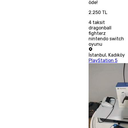
öde!
2.250 TL
4
taksit
dragonball
fighterz
nintendo switch
oyunu
İstanbul
,
Kadıköy
PlayStation 5