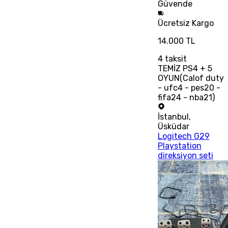
Güvende
Ücretsiz
Kargo
14.000 TL
4
taksit
TEMİZ PS4 + 5
OYUN(Calof duty
- ufc4 - pes20 -
fifa24 - nba21)
İstanbul
,
Üsküdar
Logitech G29
Playstation
direksiyon seti