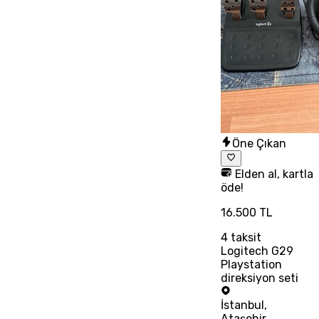
Öne Çıkan
Elden al, kartla
öde!
16.500 TL
4
taksit
Logitech G29
Playstation
direksiyon seti
İstanbul
,
Ataşehir