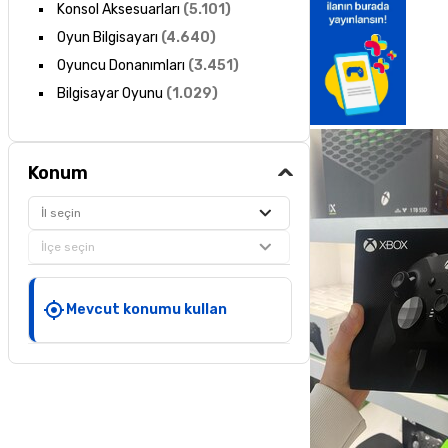
Konsol Aksesuarları
(
5.101
)
Oyun Bilgisayarı
(
4.640
)
Oyuncu Donanımları
(
3.451
)
Bilgisayar Oyunu
(
1.029
)
Konum
İl seçin
İlçe seçin
Mevcut konumu kullan