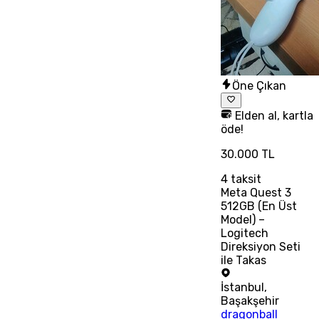
Öne Çıkan
Elden al, kartla
öde!
30.000 TL
4
taksit
Meta Quest 3
512GB (En Üst
Model) –
Logitech
Direksiyon Seti
ile Takas
İstanbul
,
Başakşehir
dragonball