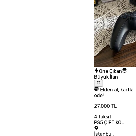
Öne Çıkan
Büyük İlan
Elden al, kartla
öde!
27.000 TL
4
taksit
PS5 ÇİFT KOL
İstanbul
,