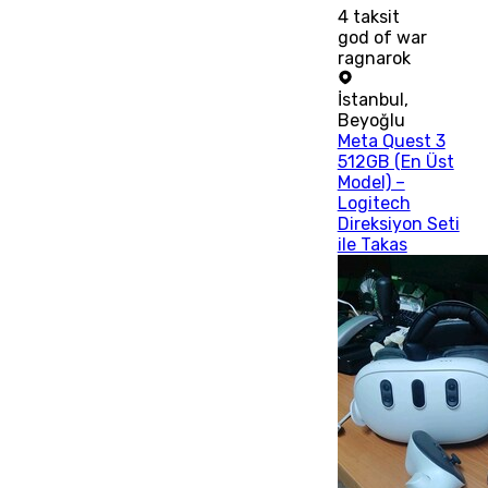
4
taksit
god of war
ragnarok
İstanbul
,
Beyoğlu
Meta Quest 3
512GB (En Üst
Model) –
Logitech
Direksiyon Seti
ile Takas