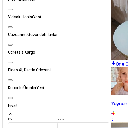
Videolu İlanlar
Yeni
Cüzdanım Güvendeli İlanlar
Ücretsiz Kargo
Öne Ç
Elden Al, Kartla Öde
Yeni
Kuponlu Ürünler
Yeni
Zeynep
Fiyat
Min
Maks