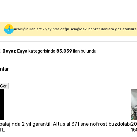
Aradığın ilan artık yayında değil. Aşağıdaki benzer ilanlara göz atabilirs
El
Beyaz Eşya
kategorisinde
85.059
ilan bulundu
anlar
Gör
balajında 2 yıl garantili Altus al 371 sne nofrost buzdolabı
20
TL
15