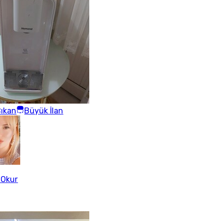
ıkan
Büyük İlan
 Okur