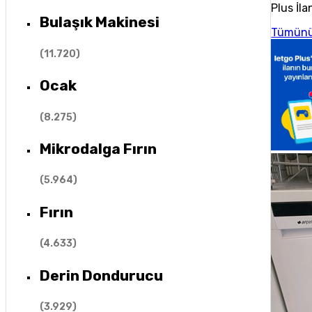
Plus İla
Bulaşık Makinesi
Tümünü
(
11.720
)
Ocak
(
8.275
)
Mikrodalga Fırın
(
5.964
)
Fırın
(
4.633
)
Derin Dondurucu
(
3.929
)