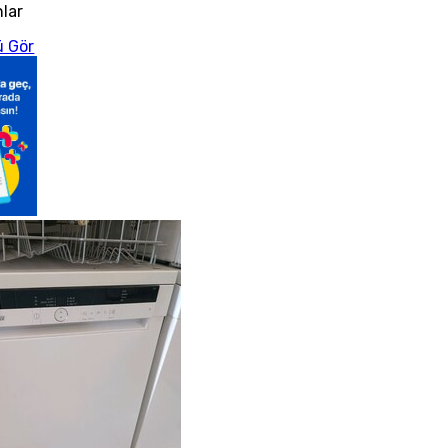
nlar
 Gör