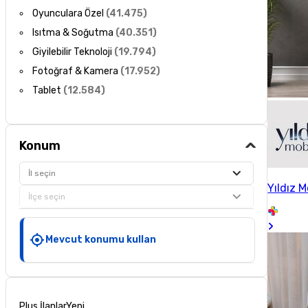
Oyunculara Özel
(
41.475
)
Isıtma & Soğutma
(
40.351
)
Giyilebilir Teknoloji
(
19.794
)
Fotoğraf & Kamera
(
17.952
)
Tablet
(
12.584
)
Konum
İl seçin
Yıldız 
İlçe seçin
Mevcut konumu kullan
Plus İlanlar
Yeni