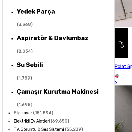
Yedek Parça
(
3.368
)
Aspiratör & Davlumbaz
(
2.034
)
Su Sebili
Polat S
(
1.789
)
Çamaşır Kurutma Makinesi
(
1.698
)
Bilgisayar
(
151.894
)
Elektrikli Ev Aletleri
(
69.650
)
TV, Görüntü & Ses Sistemi
(
55.239
)