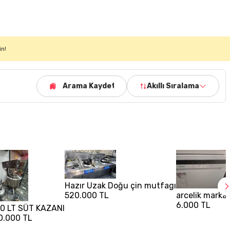
in!
Arama Kaydet
Akıllı Sıralama
Hazır Uzak Doğu çin mutfagı
520.000 TL
arcelik marka
6.000 TL
0 LT SÜT KAZANI
0.000 TL