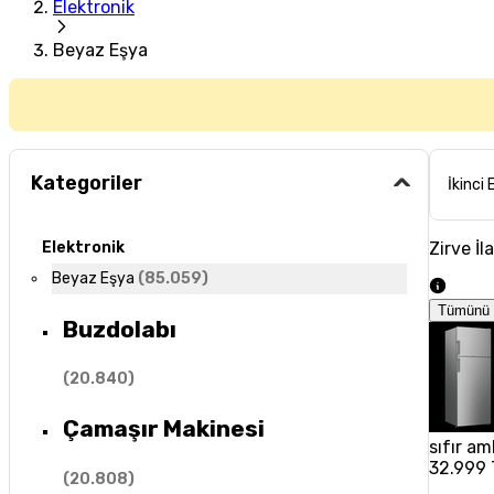
Elektronik
Beyaz Eşya
Kategoriler
İkinci 
Zirve İl
Elektronik
Beyaz Eşya
(
85.059
)
Tümünü 
Buzdolabı
(
20.840
)
Çamaşır Makinesi
sıfır am
32.999 
(
20.808
)