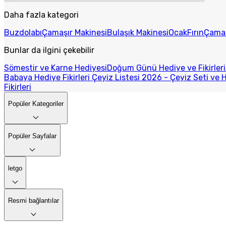
Daha fazla kategori
Buzdolabı
Çamaşır Makinesi
Bulaşık Makinesi
Ocak
Fırın
Çamaş
Bunlar da ilgini çekebilir
Sömestir ve Karne Hediyesi
Doğum Günü Hediye ve Fikirleri
Babaya Hediye Fikirleri
Çeyiz Listesi 2026 - Çeyiz Seti ve H
Fikirleri
Popüler Kategoriler
Popüler Sayfalar
letgo
Resmi bağlantılar