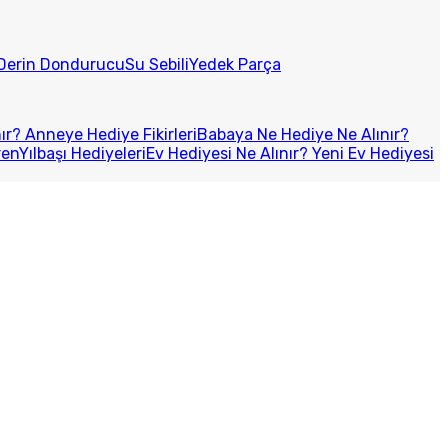
Derin Dondurucu
Su Sebili
Yedek Parça
r? Anneye Hediye Fikirleri
Babaya Ne Hediye Ne Alınır?
ren
Yılbaşı Hediyeleri
Ev Hediyesi Ne Alınır? Yeni Ev Hediyesi