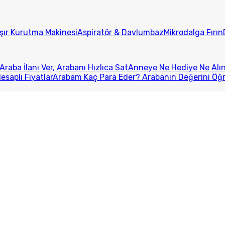
ır Kurutma Makinesi
Aspiratör & Davlumbaz
Mikrodalga Fırın
Araba İlanı Ver, Arabanı Hızlıca Sat
Anneye Ne Hediye Ne Alını
esaplı Fiyatlar
Arabam Kaç Para Eder? Arabanın Değerini Öğ