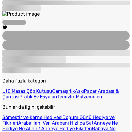
Daha fazla kategori
Ütü Masası
Çöp Kutusu
Çamaşırlık
Askı
Pazar Arabası &
Çantası
Pratik Ev Eşyaları
Temizlik Malzemeleri
Bunlar da ilgini çekebilir
Sömestir ve Karne Hediyesi
Doğum Günü Hediye ve
Fikirleri
Araba İlanı Ver, Arabanı Hızlıca Sat
Anneye Ne
Hediye Ne Alınır? Anneye Hediye Fikirleri
Babaya Ne