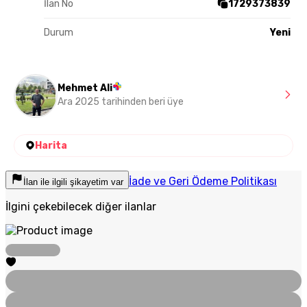
İlan No
1729373839
Durum
Yeni
Mehmet Ali
Ara 2025 tarihinden beri üye
Harita
İade ve Geri Ödeme Politikası
İlan ile ilgili şikayetim var
İlgini çekebilecek diğer ilanlar