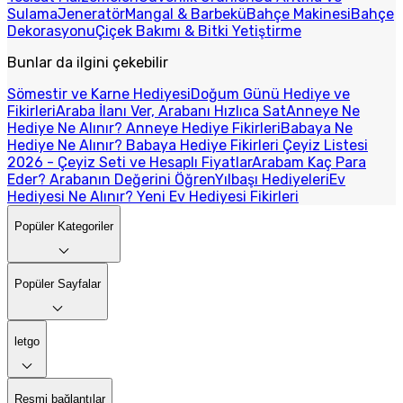
Sulama
Jeneratör
Mangal & Barbekü
Bahçe Makinesi
Bahçe
Dekorasyonu
Çiçek Bakımı & Bitki Yetiştirme
Bunlar da ilgini çekebilir
Sömestir ve Karne Hediyesi
Doğum Günü Hediye ve
Fikirleri
Araba İlanı Ver, Arabanı Hızlıca Sat
Anneye Ne
Hediye Ne Alınır? Anneye Hediye Fikirleri
Babaya Ne
Hediye Ne Alınır? Babaya Hediye Fikirleri
Çeyiz Listesi
2026 - Çeyiz Seti ve Hesaplı Fiyatlar
Arabam Kaç Para
Eder? Arabanın Değerini Öğren
Yılbaşı Hediyeleri
Ev
Hediyesi Ne Alınır? Yeni Ev Hediyesi Fikirleri
Popüler Kategoriler
Popüler Sayfalar
letgo
Resmi bağlantılar