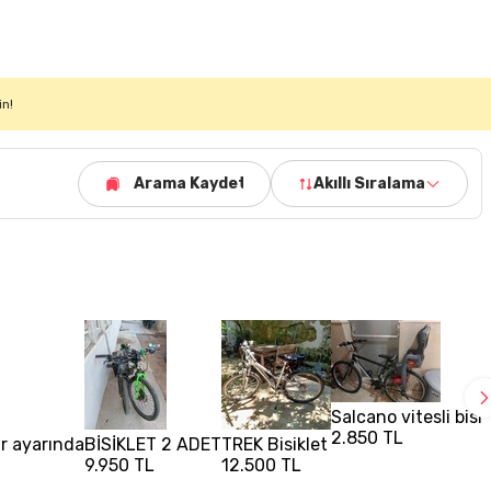
in!
Arama Kaydet
Akıllı Sıralama
Salcano vitesli bisik
2.850 TL
fır ayarında
BİSİKLET 2 ADET
TREK Bisiklet
9.950 TL
12.500 TL