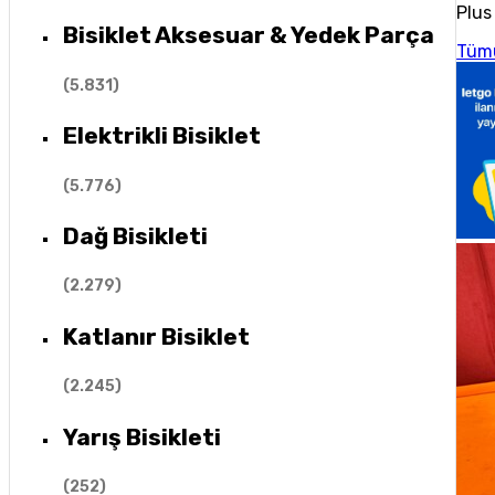
Plus 
Bisiklet Aksesuar & Yedek Parça
Tüm
(
5.831
)
Elektrikli Bisiklet
(
5.776
)
Dağ Bisikleti
(
2.279
)
Katlanır Bisiklet
(
2.245
)
Yarış Bisikleti
(
252
)