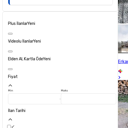
Plus İlanlar
Yeni
Videolu İlanlar
Yeni
Elden Al, Kartla Öde
Yeni
Erka
Fiyat
Min
Maks
İlan Tarihi