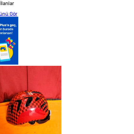
İlanlar
ünü Gör