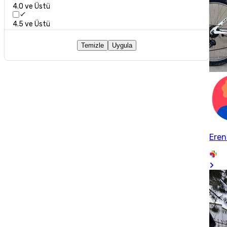
4.0 ve Üstü
4.5 ve Üstü
Temizle
Uygula
Eren