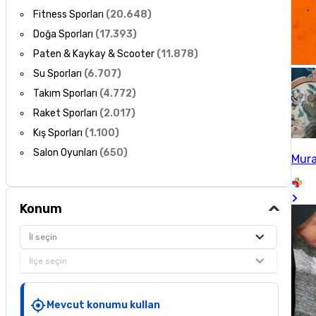
Fitness Sporları
(
20.648
)
Doğa Sporları
(
17.393
)
Paten & Kaykay & Scooter
(
11.878
)
Su Sporları
(
6.707
)
Takım Sporları
(
4.772
)
Raket Sporları
(
2.017
)
Kış Sporları
(
1.100
)
Salon Oyunları
(
650
)
Mura
Konum
İl seçin
İlçe seçin
Mevcut konumu kullan