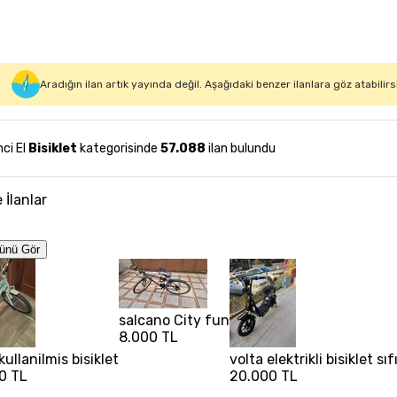
Aradığın ilan artık yayında değil. Aşağıdaki benzer ilanlara göz atabilirs
nci El
Bisiklet
kategorisinde
57.088
ilan bulundu
 İlanlar
ünü Gör
salcano City fun
8.000 TL
kullanilmis bisiklet
volta elektrikli bisiklet sı
0 TL
20.000 TL