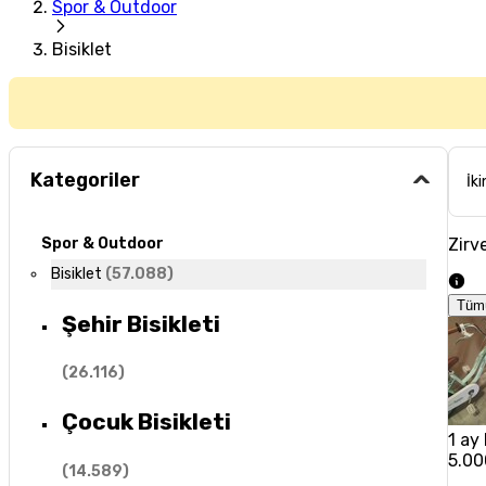
Spor & Outdoor
Bisiklet
Kategoriler
İki
Zirve
Spor & Outdoor
Bisiklet
(
57.088
)
Tüm
Şehir Bisikleti
(
26.116
)
Çocuk Bisikleti
1 ay 
5.00
(
14.589
)