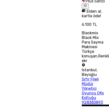
Plus Satıcı
Elden al,
kartla öde!
6.100 TL
Blackmix
Black Mix
Para Sayma
Makinesi
Türkçe
konuşan,Renkl
ekr
İstanbul
,
Beyoğlu
Sıfır Fileli
Müdür
Yönetici
Oyuncu Ofis
Koltuğu
928383893