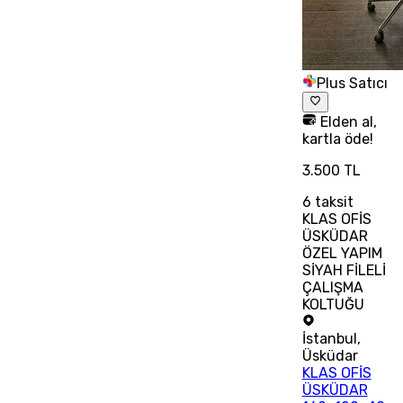
Plus Satıcı
Elden al,
kartla öde!
3.500 TL
6
taksit
KLAS OFİS
ÜSKÜDAR
ÖZEL YAPIM
SİYAH FİLELİ
ÇALIŞMA
KOLTUĞU
İstanbul
,
Üsküdar
KLAS OFİS
ÜSKÜDAR