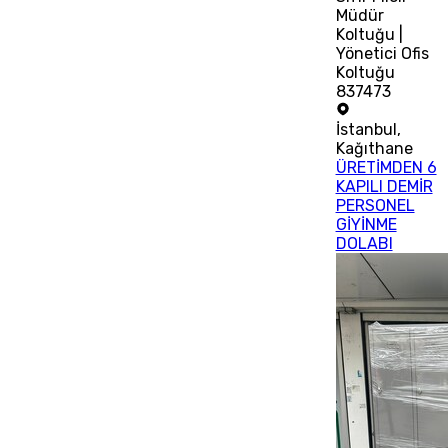
Müdür
Koltuğu |
Yönetici Ofis
Koltuğu
837473
İstanbul
,
Kağıthane
ÜRETİMDEN 6
KAPILI DEMİR
PERSONEL
GİYİNME
DOLABI