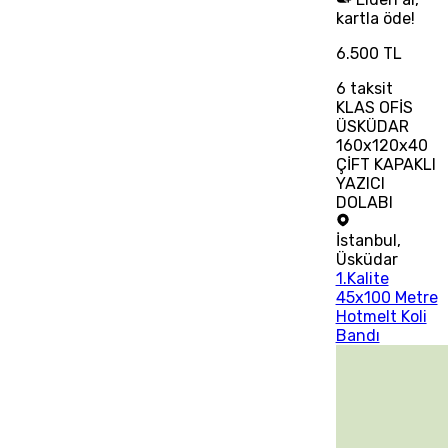
kartla öde!
6.500 TL
6
taksit
KLAS OFİS
ÜSKÜDAR
160x120x40
ÇİFT KAPAKLI
YAZICI
DOLABI
İstanbul
,
Üsküdar
1.Kalite
45x100 Metre
Hotmelt Koli
Bandı