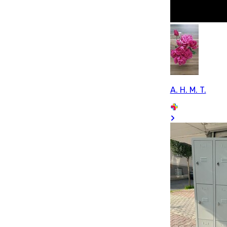
A. H. M. T.