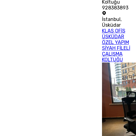
Koltuğu
928383893
İstanbul
,
Üsküdar
KLAS OFİS
ÜSKÜDAR
ÖZEL YAPIM
SİYAH FİLELİ
ÇALIŞMA
KOLTUĞU