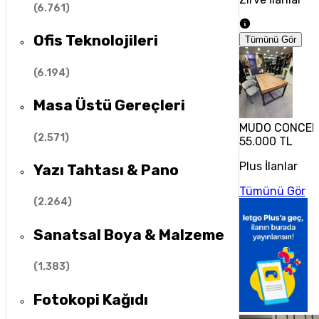
(
6.761
)
Ofis Teknolojileri
Tümünü Gör
(
6.194
)
Masa Üstü Gereçleri
MUDO CONCEP
(
2.571
)
55.000 TL
Plus İlanlar
Yazı Tahtası & Pano
Tümünü Gör
(
2.264
)
Sanatsal Boya & Malzeme
(
1.383
)
Fotokopi Kağıdı