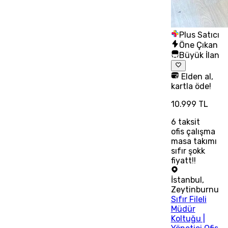
Plus Satıcı
Öne Çıkan
Büyük İlan
Elden al,
kartla öde!
10.999 TL
6
taksit
ofis çalışma
masa takımı
sıfır şokk
fiyatt!!
İstanbul
,
Zeytinburnu
Sıfır Fileli
Müdür
Koltuğu |