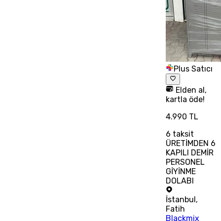
Plus Satıcı
Elden al,
kartla öde!
4.990 TL
6
taksit
ÜRETİMDEN 6
KAPILI DEMİR
PERSONEL
GİYİNME
DOLABI
İstanbul
,
Fatih
Blackmix