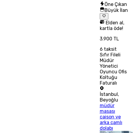
Öne Çıkan
Büyük İlan
Elden al,
kartla öde!
3.900 TL
6
taksit
Sıfır Fileli
Müdür
Yönetici
Oyuncu Ofis
Koltuğu
Faturalı
İstanbul
,
Beyoğlu
müdür
masası
caison ve
arka camlı
dolabı