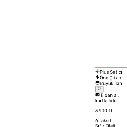
Plus Satıcı
Öne Çıkan
Büyük İlan
Elden al,
kartla öde!
3.900 TL
6
taksit
Sıfır Fileli