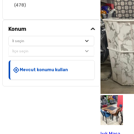
(
478
)
Konum
İl seçin
İlçe seçin
Mevcut konumu kullan
Işık Masa