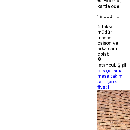
Elden al,
kartla öde!
18.000 TL
6
taksit
müdür
masası
caison ve
arka camlı
dolabı
İstanbul
,
Şişli
ofis çalışma
masa takımı
sıfır şokk
fiyatt!!