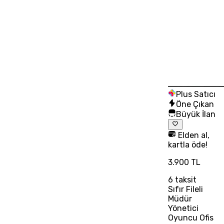
Plus Satıcı
Öne Çıkan
Büyük İlan
Elden al,
kartla öde!
3.900 TL
6
taksit
Sıfır Fileli
Müdür
Yönetici
Oyuncu Ofis