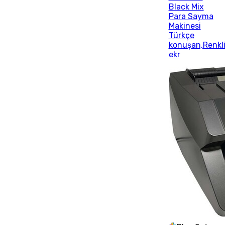
Black Mix
Para Sayma
Makinesi
Türkçe
konuşan,Renkl
ekr