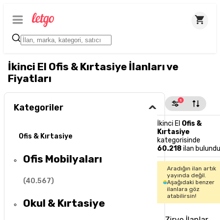
İkinci El Ofis & Kırtasiye İlanları ve
Fiyatları
1
Kategoriler
İkinci El
Ofis &
Kırtasiye
Ofis & Kırtasiye
kategorisinde
60.218
ilan bulund
Ofis Mobilyaları
Aradığın ilan artık
yayında değil.
(
40.567
)
Aşağıdaki benzer
ilanlara göz
atabilirsin!
Okul & Kırtasiye
Zirve İlanlar