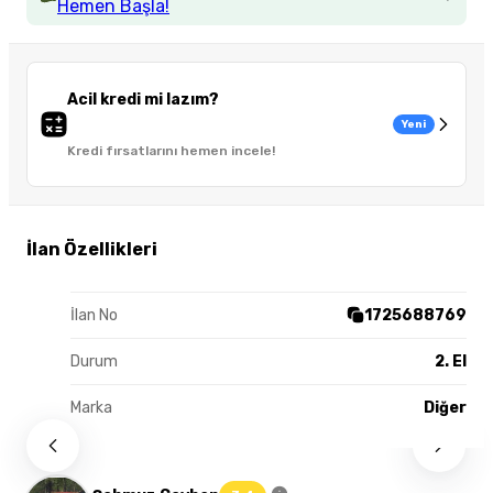
Hemen Başla!
Acil kredi mi lazım?
Yeni
Kredi fırsatlarını hemen incele!
İlan Özellikleri
İlan No
1725688769
Durum
2. El
Marka
Diğer