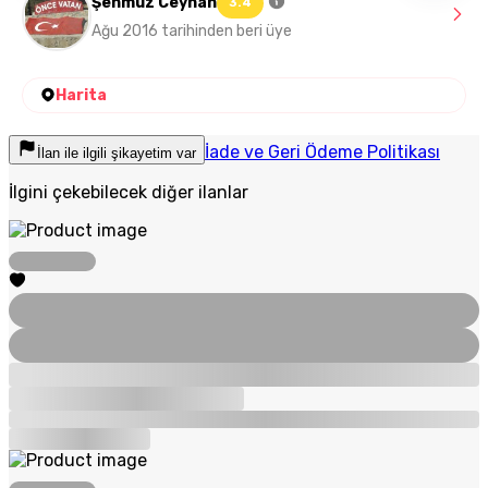
Şehmuz Ceyhan
3.4
Ağu 2016 tarihinden beri üye
Harita
İade ve Geri Ödeme Politikası
İlan ile ilgili şikayetim var
İlgini çekebilecek diğer ilanlar