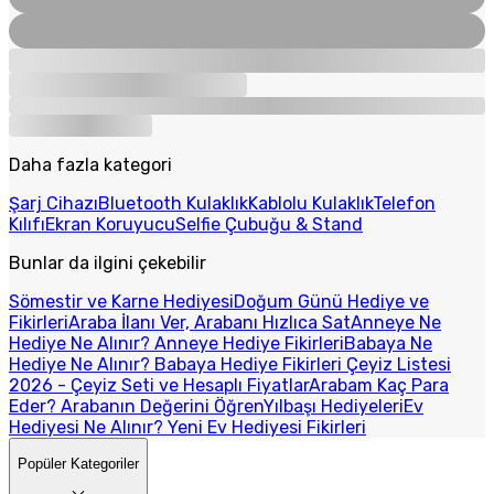
Daha fazla kategori
Şarj Cihazı
Bluetooth Kulaklık
Kablolu Kulaklık
Telefon
Kılıfı
Ekran Koruyucu
Selfie Çubuğu & Stand
Bunlar da ilgini çekebilir
Sömestir ve Karne Hediyesi
Doğum Günü Hediye ve
Fikirleri
Araba İlanı Ver, Arabanı Hızlıca Sat
Anneye Ne
Hediye Ne Alınır? Anneye Hediye Fikirleri
Babaya Ne
Hediye Ne Alınır? Babaya Hediye Fikirleri
Çeyiz Listesi
2026 - Çeyiz Seti ve Hesaplı Fiyatlar
Arabam Kaç Para
Eder? Arabanın Değerini Öğren
Yılbaşı Hediyeleri
Ev
Hediyesi Ne Alınır? Yeni Ev Hediyesi Fikirleri
Popüler Kategoriler