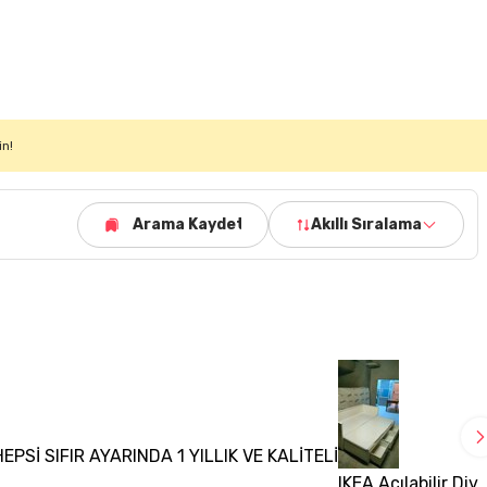
in!
Arama Kaydet
Akıllı Sıralama
EPSİ SIFIR AYARINDA 1 YILLIK VE KALİTELİ
IKEA Açılabilir Di