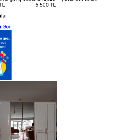
TL
6.500 TL
nlar
 Gör