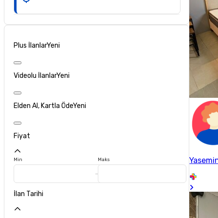
Plus İlanlar
Yeni
Videolu İlanlar
Yeni
Elden Al, Kartla Öde
Yeni
Fiyat
Yasemi
Min
Maks
İlan Tarihi