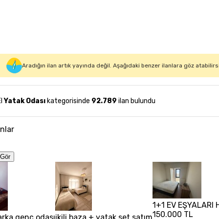
Aradığın ilan artık yayında değil. Aşağıdaki benzer ilanlara göz atabilirs
El
Yatak Odası
kategorisinde
92.789
ilan bulundu
anlar
Gör
1+1 EV EŞYALARI H
150.000 TL
rka genç odası
ikili baza + yatak set satım