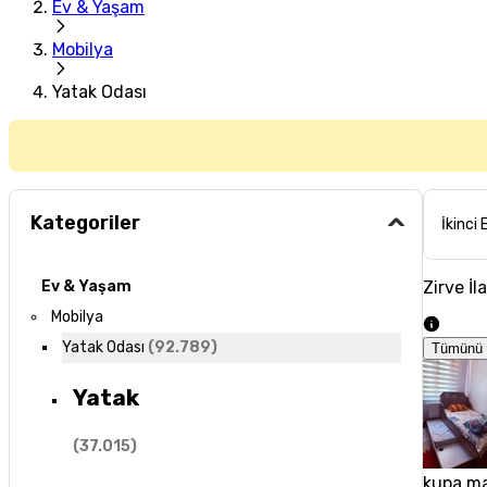
Ev & Yaşam
Mobilya
Yatak Odası
Kategoriler
İkinci 
Zirve İl
Ev & Yaşam
Mobilya
Yatak Odası
(
92.789
)
Tümünü 
Yatak
(
37.015
)
kupa ma