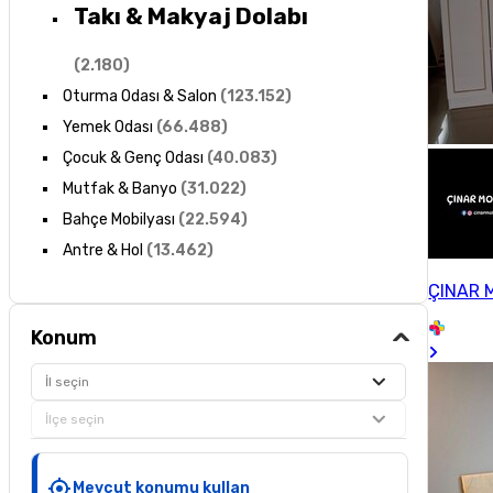
Takı & Makyaj Dolabı
(
2.180
)
Oturma Odası & Salon
(
123.152
)
Yemek Odası
(
66.488
)
Çocuk & Genç Odası
(
40.083
)
Mutfak & Banyo
(
31.022
)
Bahçe Mobilyası
(
22.594
)
Antre & Hol
(
13.462
)
ÇINAR 
Konum
İl seçin
İlçe seçin
Mevcut konumu kullan