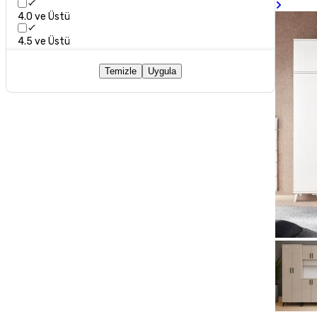
4.0 ve Üstü
4.5 ve Üstü
Temizle
Uygula