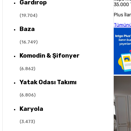
Gardırop
35.000 
Plus İla
(
19.704
)
Tümünü
Baza
(
16.749
)
Komodin & Şifonyer
(
6.862
)
Yatak Odası Takımı
(
6.806
)
Karyola
(
3.473
)