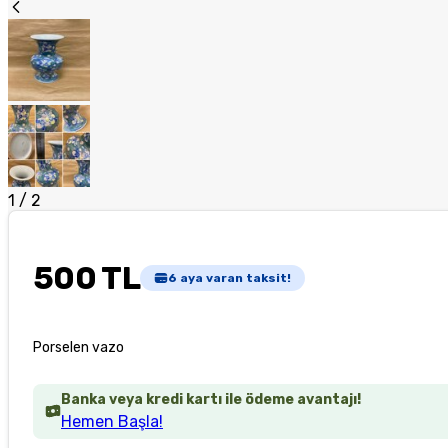
1
/
2
500 TL
6
aya varan taksit!
Porselen vazo
Banka veya kredi kartı ile ödeme avantajı!
Hemen Başla!