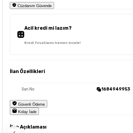
Cüzdanım Güvende
Acil kredi mi lazım?
Kredi fırsatlarını hemen incele!
İlan Özellikleri
İlan No
1684949953
Güvenli Ödeme
Kolay İade
İlan Açıklaması