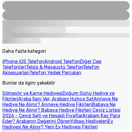
Daha fazla kategori
iPhone iOS Telefon
Android Telefon
Diğer Cep
Telefonları
Telsiz & Masaüstü Telefon
Telefon
Aksesuarları
Telefon Yedek Parçaları
Bunlar da ilgini çekebilir
Sömestir ve Karne Hediyesi
Doğum Günü Hediye ve
Fikirleri
Araba İlanı Ver, Arabanı Hızlıca Sat
Anneye Ne
Hediye Ne Alınır? Anneye Hediye Fikirleri
Babaya Ne
Hediye Ne Alınır? Babaya Hediye Fikirleri
Çeyiz Listesi
2026 - Çeyiz Seti ve Hesaplı Fiyatlar
Arabam Kaç Para
Eder? Arabanın Değerini Öğren
Yılbaşı Hediyeleri
Ev
Hediyesi Ne Alınır? Yeni Ev Hediyesi Fikirleri