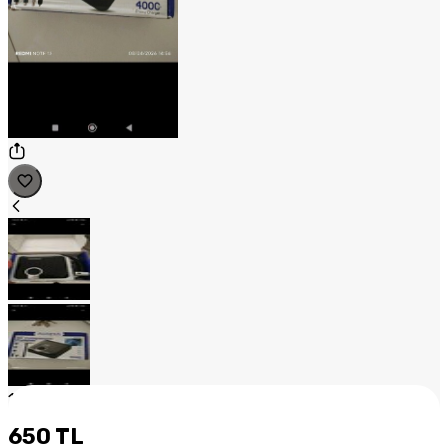
1
/
2
650 TL