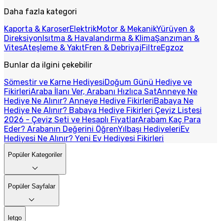
Daha fazla kategori
Kaporta & Karoser
Elektrik
Motor & Mekanik
Yürüyen &
Direksiyon
Isıtma & Havalandırma & Klima
Şanzıman &
Vites
Ateşleme & Yakıt
Fren & Debriyaj
Filtre
Egzoz
Bunlar da ilgini çekebilir
Sömestir ve Karne Hediyesi
Doğum Günü Hediye ve
Fikirleri
Araba İlanı Ver, Arabanı Hızlıca Sat
Anneye Ne
Hediye Ne Alınır? Anneye Hediye Fikirleri
Babaya Ne
Hediye Ne Alınır? Babaya Hediye Fikirleri
Çeyiz Listesi
2026 - Çeyiz Seti ve Hesaplı Fiyatlar
Arabam Kaç Para
Eder? Arabanın Değerini Öğren
Yılbaşı Hediyeleri
Ev
Hediyesi Ne Alınır? Yeni Ev Hediyesi Fikirleri
Popüler Kategoriler
Popüler Sayfalar
letgo