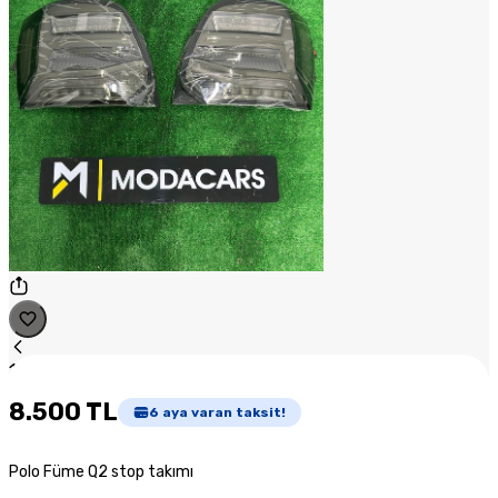
1
/
1
8.500 TL
6
aya varan taksit!
Polo Füme Q2 stop takımı