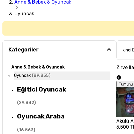
Anne & Bebek & Oyuncak
Oyuncak
Kategoriler
İkinci 
Zirve İl
Anne & Bebek & Oyuncak
Oyuncak
(
89.855
)
Tümünü 
Eğitici Oyuncak
(
29.842
)
Oyuncak Araba
Akülü A
5.500 T
(
16.563
)