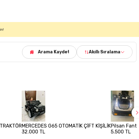
in!
Arama Kaydet
Akıllı Sıralama
u TRAKTÖR
MERCEDES G65 OTOMATİK ÇİFT KİŞİLİK
Pilsan Fanta
32.000 TL
5.500 TL