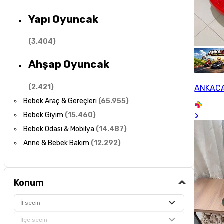
Yapı Oyuncak
(
3.404
)
Ahşap Oyuncak
(
2.421
)
ANKACA
Bebek Araç & Gereçleri
(
65.955
)
Bebek Giyim
(
15.460
)
Bebek Odası & Mobilya
(
14.487
)
Anne & Bebek Bakım
(
12.292
)
Konum
İl seçin
İlçe seçin