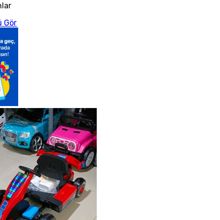
nlar
 Gör