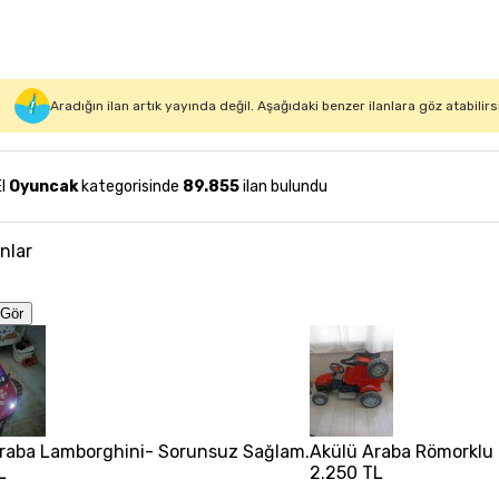
Aradığın ilan artık yayında değil. Aşağıdaki benzer ilanlara göz atabilirs
El
Oyuncak
kategorisinde
89.855
ilan bulundu
anlar
Gör
raba Lamborghini- Sorunsuz Sağlam.
Akülü Araba Römorkl
L
2.250 TL