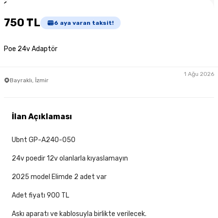
1
/
3
750 TL
6
aya varan taksit!
Poe 24v Adaptör
1 Ağu 2026
Bayraklı, İzmir
İlan Açıklaması
Ubnt GP-A240-050
24v poedir 12v olanlarla kıyaslamayın
2025 model Elimde 2 adet var
Adet fiyatı 900 TL
Askı aparatı ve kablosuyla birlikte verilecek.