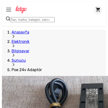
Anasayfa
Elektronik
Bilgisayar
Sunucu
Poe 24v Adaptör