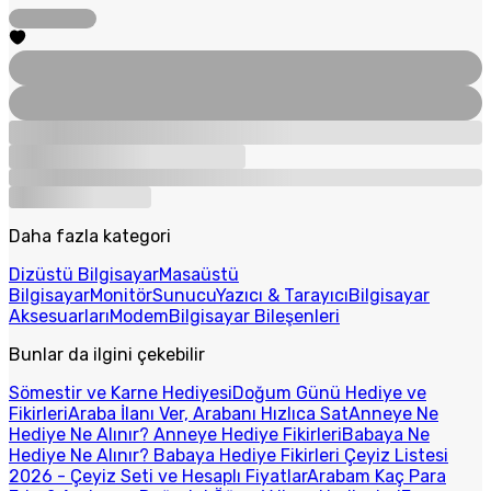
Daha fazla kategori
Dizüstü Bilgisayar
Masaüstü
Bilgisayar
Monitör
Sunucu
Yazıcı & Tarayıcı
Bilgisayar
Aksesuarları
Modem
Bilgisayar Bileşenleri
Bunlar da ilgini çekebilir
Sömestir ve Karne Hediyesi
Doğum Günü Hediye ve
Fikirleri
Araba İlanı Ver, Arabanı Hızlıca Sat
Anneye Ne
Hediye Ne Alınır? Anneye Hediye Fikirleri
Babaya Ne
Hediye Ne Alınır? Babaya Hediye Fikirleri
Çeyiz Listesi
2026 - Çeyiz Seti ve Hesaplı Fiyatlar
Arabam Kaç Para