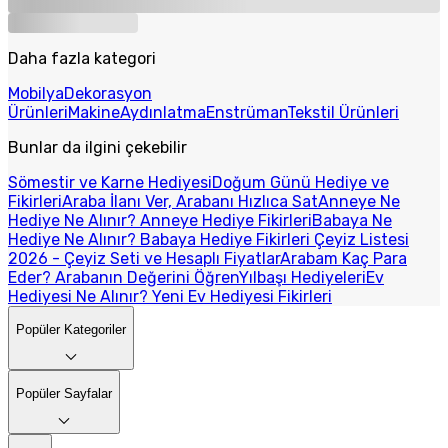
Daha fazla kategori
Mobilya
Dekorasyon
Ürünleri
Makine
Aydınlatma
Enstrüman
Tekstil Ürünleri
Bunlar da ilgini çekebilir
Sömestir ve Karne Hediyesi
Doğum Günü Hediye ve
Fikirleri
Araba İlanı Ver, Arabanı Hızlıca Sat
Anneye Ne
Hediye Ne Alınır? Anneye Hediye Fikirleri
Babaya Ne
Hediye Ne Alınır? Babaya Hediye Fikirleri
Çeyiz Listesi
2026 - Çeyiz Seti ve Hesaplı Fiyatlar
Arabam Kaç Para
Eder? Arabanın Değerini Öğren
Yılbaşı Hediyeleri
Ev
Hediyesi Ne Alınır? Yeni Ev Hediyesi Fikirleri
Popüler Kategoriler
Popüler Sayfalar