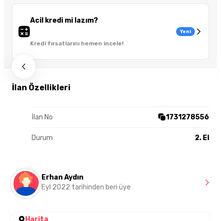
Acil kredi mi lazım?
Yeni
Kredi fırsatlarını hemen incele!
İlan Özellikleri
İlan No
1731278556
Durum
2. El
Erhan Aydın
Eyl 2022 tarihinden beri üye
Harita