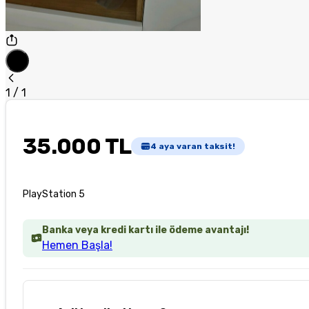
1
/
1
35.000 TL
4
aya varan taksit!
PlayStation 5
Banka veya kredi kartı ile ödeme avantajı!
Hemen Başla!