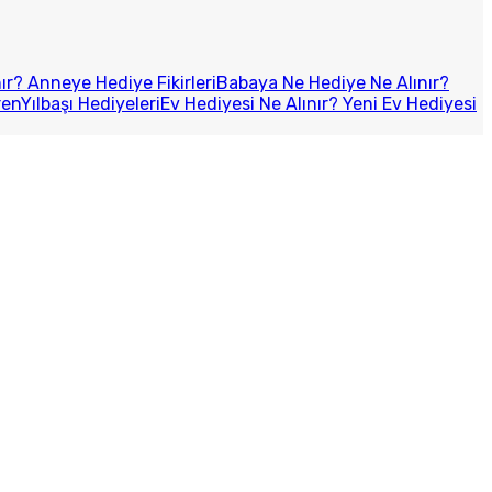
r? Anneye Hediye Fikirleri
Babaya Ne Hediye Ne Alınır?
ren
Yılbaşı Hediyeleri
Ev Hediyesi Ne Alınır? Yeni Ev Hediyesi