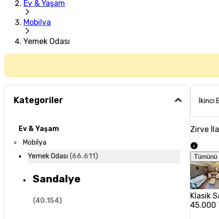
Ev & Yaşam
Mobilya
Yemek Odası
Kategoriler
İkinci 
Zirve İl
Ev & Yaşam
Mobilya
Yemek Odası
(
66.611
)
Tümünü 
Sandalye
Klasik 
(
40.154
)
45.000