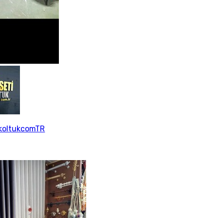
ikoltukcomTR