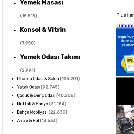
Yemek Masası
Plus İla
(
15.515
)
Tümünü
Konsol & Vitrin
(
7.950
)
Yemek Odası Takımı
(
2.991
)
Oturma Odası & Salon
(
123.201
)
Yatak Odası
(
92.745
)
Çocuk & Genç Odası
(
40.206
)
Mutfak & Banyo
(
31.184
)
Bahçe Mobilyası
(
22.630
)
Antre & Hol
(
13.533
)