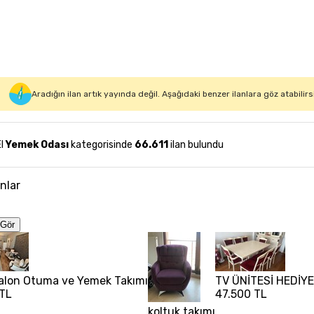
Aradığın ilan artık yayında değil. Aşağıdaki benzer ilanlara göz atabilirs
El
Yemek Odası
kategorisinde
66.611
ilan bulundu
anlar
Gör
Salon Otuma ve Yemek Takımı
TV ÜNİTESİ HEDİYE
 TL
47.500 TL
koltuk takımı