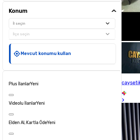
Konum
İl seçin
İlçe seçin
Mevcut konumu kullan
cayset
Plus İlanlar
Yeni
Videolu İlanlar
Yeni
Elden Al, Kartla Öde
Yeni