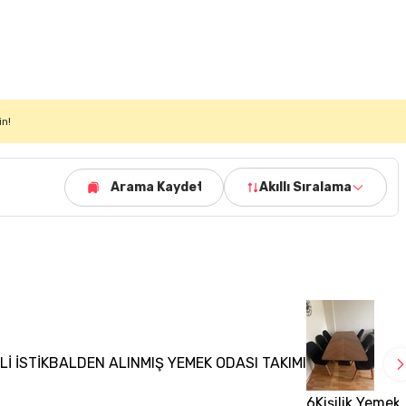
in!
Arama Kaydet
Akıllı Sıralama
Lİ İSTİKBALDEN ALINMIŞ YEMEK ODASI TAKIMI
6Kişilik Yemek