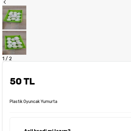
1
/
2
50 TL
Plastik Oyuncak Yumurta