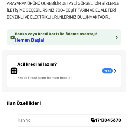
ARAYARAK ÜRÜNÜ GÖREBİLİR DETAYLİ GÖRSEL İCİN BİZLERLE
İLETİŞİME GEÇEBİLİRSINIZ 700- ÇEŞİT TARIM VE EL ALETERİ
BENZİNLİ VE ELEKTRİKLİ ÜRÜNLERİMİZ BULUNMAKTADIR..
Banka veya kredi kartı ile ödeme avantajı!
Hemen Başla!
Acil kredi mi lazım?
Yeni
Kredi fırsatlarını hemen incele!
İlan Özellikleri
İlan No
1713045670