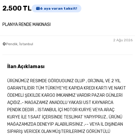
2.500 TL
6
aya varan taksit!
PLANYA RENDE MAKINASI
2 Ağu 2026
Pendik, İstanbul
İlan Açıklaması
ÜRÜNÜMÜZ RESIMDE GÖRDUGUNIZ OLUP , ORJINAL VE 2 YIL
GARANTILİDİR TÜM TÜRKİYE'YE KAPIDA KREDI KARTI VE NAKİT
ÖDEMELİ ŞEKİLDE KARGO İMKANIMIZ VARDIR PAZAR GÜNLERİ
AÇIĞIZ..- MAGAZAMIZ ANADOLU YAKASI UST KAYNARCA
PENDİK DEDİR .. İSTANBUL İÇİ MOTOR KURYE VEYA ARAÇ
KURYE İLE 1 SAAT İÇERSİNDE TESLİMAT YAPIYPRUZ.. ÜRÜNÜ
MAĞAZAMIZDA DENEYİP ALABİLİRSİNİZ ,-- VEYA İL DIŞINDAN
SİPARİŞ VERİCEK OLAN MÜŞTERİLERİMİZ GÖRÜNTÜLÜ