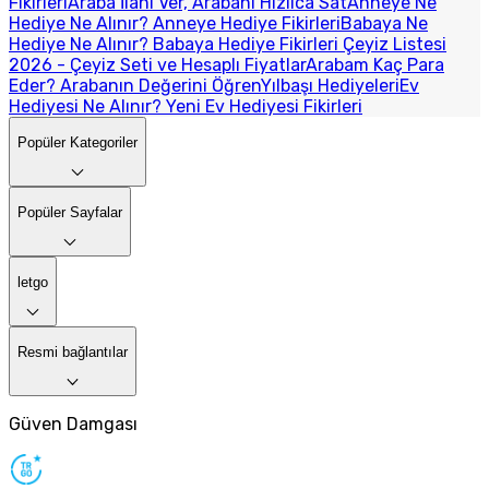
Fikirleri
Araba İlanı Ver, Arabanı Hızlıca Sat
Anneye Ne
Hediye Ne Alınır? Anneye Hediye Fikirleri
Babaya Ne
Hediye Ne Alınır? Babaya Hediye Fikirleri
Çeyiz Listesi
2026 - Çeyiz Seti ve Hesaplı Fiyatlar
Arabam Kaç Para
Eder? Arabanın Değerini Öğren
Yılbaşı Hediyeleri
Ev
Hediyesi Ne Alınır? Yeni Ev Hediyesi Fikirleri
Popüler Kategoriler
Popüler Sayfalar
letgo
Resmi bağlantılar
Güven Damgası