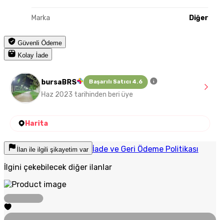
Marka
Diğer
Güvenli Ödeme
Kolay İade
bursaBRS
Başarılı Satıcı 4.6
Haz 2023 tarihinden beri üye
Harita
İade ve Geri Ödeme Politikası
İlan ile ilgili şikayetim var
İlgini çekebilecek diğer ilanlar