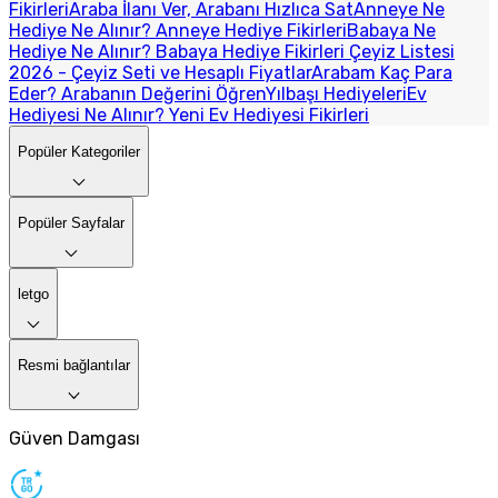
Fikirleri
Araba İlanı Ver, Arabanı Hızlıca Sat
Anneye Ne
Hediye Ne Alınır? Anneye Hediye Fikirleri
Babaya Ne
Hediye Ne Alınır? Babaya Hediye Fikirleri
Çeyiz Listesi
2026 - Çeyiz Seti ve Hesaplı Fiyatlar
Arabam Kaç Para
Eder? Arabanın Değerini Öğren
Yılbaşı Hediyeleri
Ev
Hediyesi Ne Alınır? Yeni Ev Hediyesi Fikirleri
Popüler Kategoriler
Popüler Sayfalar
letgo
Resmi bağlantılar
Güven Damgası