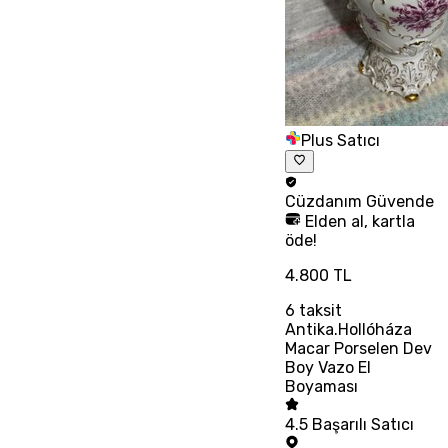
Plus Satıcı
Cüzdanım
Güvende
Elden al, kartla
öde!
4.800 TL
6
taksit
Antika.Hollóháza
Macar Porselen Dev
Boy Vazo El
Boyaması
4.5
Başarılı Satıcı