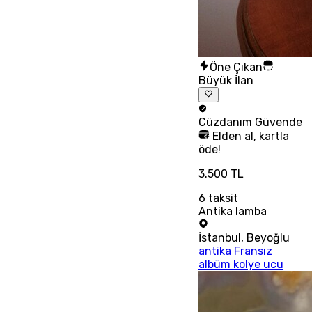
Öne Çıkan
Büyük İlan
Cüzdanım
Güvende
Elden al, kartla
öde!
3.500 TL
6
taksit
Antika lamba
İstanbul
,
Beyoğlu
antika Fransız
albüm kolye ucu