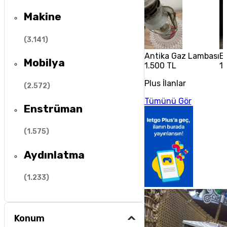
Makine
(
3.141
)
Antika Gaz Lambası
El
Mobilya
1.500 TL
1
Plus İlanlar
(
2.572
)
Tümünü Gör
Enstrüman
(
1.575
)
Aydınlatma
(
1.233
)
Konum