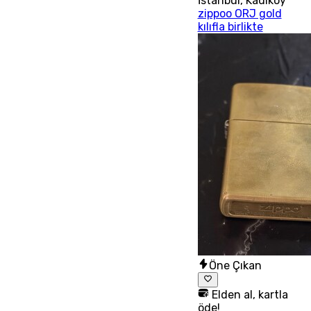
İstanbul
,
Kadıköy
zippoo ORJ gold
kılıfla birlikte
Öne Çıkan
Elden al, kartla
öde!