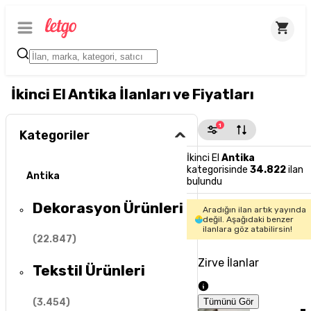
İkinci El Antika İlanları ve Fiyatları
1
Kategoriler
İkinci El
Antika
kategorisinde
34.822
ilan
Antika
bulundu
Dekorasyon Ürünleri
Aradığın ilan artık yayında
değil. Aşağıdaki benzer
ilanlara göz atabilirsin!
(
22.847
)
Zirve İlanlar
Tekstil Ürünleri
(
3.454
)
Tümünü Gör