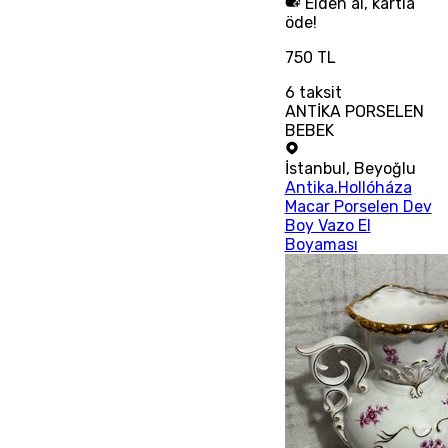
Elden al, kartla
öde!
750 TL
6
taksit
ANTİKA PORSELEN
BEBEK
İstanbul
,
Beyoğlu
Antika.Hollóháza
Macar Porselen Dev
Boy Vazo El
Boyaması