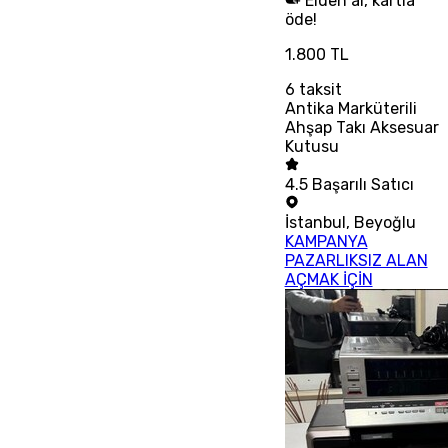
Elden al, kartla
öde!
1.800 TL
6
taksit
Antika Marküterili
Ahşap Takı Aksesuar
Kutusu
4.5
Başarılı Satıcı
İstanbul
,
Beyoğlu
KAMPANYA
PAZARLIKSIZ ALAN
AÇMAK İÇİN