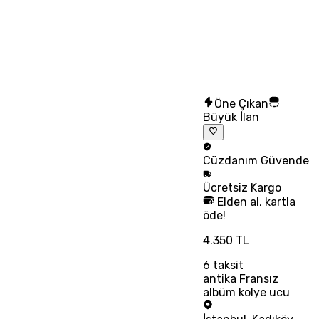
Öne Çıkan
Büyük İlan
Cüzdanım
Güvende
Ücretsiz
Kargo
Elden al, kartla
öde!
4.350 TL
6
taksit
antika Fransız
albüm kolye ucu