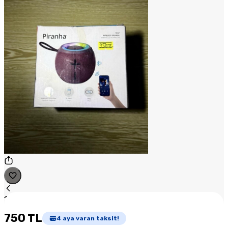
1
/
1
750 TL
4
aya varan taksit!