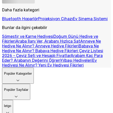
Daha fazla kategori
Bluetooth Hoparlör
Projeksiyon Cihazı
Ev Sinema Sistemi
Bunlar da ilgini çekebilir
Sömestir ve Karne Hediyesi
Doğum Günü Hediye ve
Fikirleri
Araba İlanı Ver, Arabanı Hızlıca Sat
Anneye Ne
Hediye Ne Alınır? Anneye Hediye Fikirleri
Babaya Ne
Hediye Ne Alınır? Babaya Hediye Fikirleri
Çeyiz Listesi
2026 - Çeyiz Seti ve Hesaplı Fiyatlar
Arabam Kaç Para
Eder? Arabanın Değerini Öğren
Yılbaşı Hediyeleri
Ev
Hediyesi Ne Alınır? Yeni Ev Hediyesi Fikirleri
Popüler Kategoriler
Popüler Sayfalar
letgo