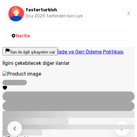
fasterturkish
Oca 2025 tarihinden beri üye
Harita
İade ve Geri Ödeme Politikası
İlan ile ilgili şikayetim var
İlgini çekebilecek diğer ilanlar