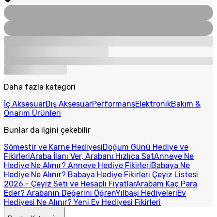
Daha fazla kategori
İç Aksesuar
Dış Aksesuar
Performans
Elektronik
Bakım &
Onarım Ürünleri
Bunlar da ilgini çekebilir
Sömestir ve Karne Hediyesi
Doğum Günü Hediye ve
Fikirleri
Araba İlanı Ver, Arabanı Hızlıca Sat
Anneye Ne
Hediye Ne Alınır? Anneye Hediye Fikirleri
Babaya Ne
Hediye Ne Alınır? Babaya Hediye Fikirleri
Çeyiz Listesi
2026 - Çeyiz Seti ve Hesaplı Fiyatlar
Arabam Kaç Para
Eder? Arabanın Değerini Öğren
Yılbaşı Hediyeleri
Ev
Hediyesi Ne Alınır? Yeni Ev Hediyesi Fikirleri