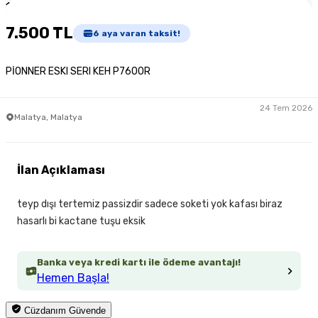
1
/
3
7.500 TL
6
aya varan taksit!
PİONNER ESKI SERI KEH P7600R
24 Tem 2026
Malatya, Malatya
İlan Açıklaması
teyp dışı tertemiz passizdir sadece soketi yok kafası biraz
hasarlı bi kactane tuşu eksik
Banka veya kredi kartı ile ödeme avantajı!
Hemen Başla!
Cüzdanım Güvende