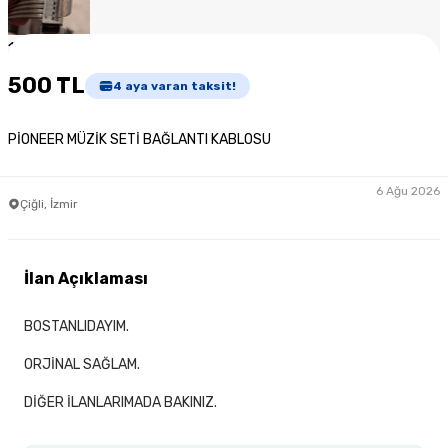
1
/
3
500 TL
4
aya varan taksit!
PİONEER MÜZİK SETİ BAĞLANTI KABLOSU
6 Ağu 2026
Çiğli, İzmir
İlan Açıklaması
BOSTANLIDAYIM.
ORJİNAL SAĞLAM.
DİĞER İLANLARIMADA BAKINIZ.