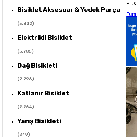
Plus 
Bisiklet Aksesuar & Yedek Parça
Tüm
(
5.802
)
Elektrikli Bisiklet
(
5.785
)
Dağ Bisikleti
(
2.296
)
Katlanır Bisiklet
(
2.264
)
Yarış Bisikleti
(
249
)