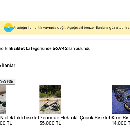
Aradığın ilan artık yayında değil. Aşağıdaki benzer ilanlara göz atabilirs
nci El
Bisiklet
kategorisinde
56.942
ilan bulundu
 İlanlar
ünü Gör
 elektrikli bisiklet
Genoride Elektrikli Çocuk Bisikleti
Kron Bis
00 TL
35.000 TL
14.000 