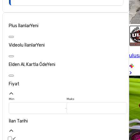
Plus İlanlar
Yeni
Videolu İlanlar
Yeni
ulus
Elden Al, Kartla Öde
Yeni
Fiyat
Min
Maks
İlan Tarihi