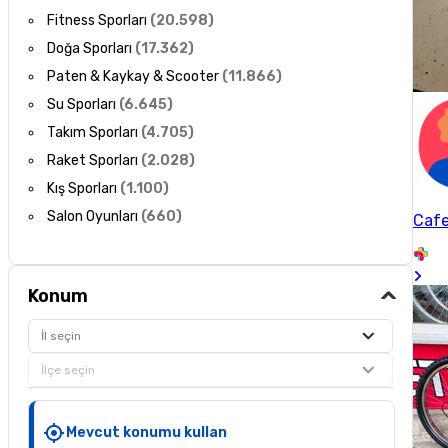
Fitness Sporları
(
20.598
)
Doğa Sporları
(
17.362
)
Paten & Kaykay & Scooter
(
11.866
)
Su Sporları
(
6.645
)
Takım Sporları
(
4.705
)
Raket Sporları
(
2.028
)
Kış Sporları
(
1.100
)
Salon Oyunları
(
660
)
Cafe
Konum
İl seçin
İlçe seçin
Mevcut konumu kullan