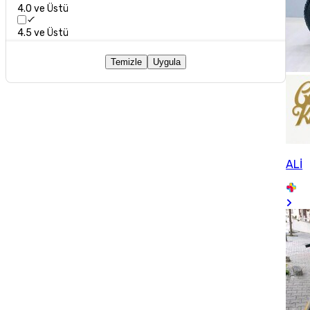
4.0 ve Üstü
4.5 ve Üstü
Temizle
Uygula
ALİ