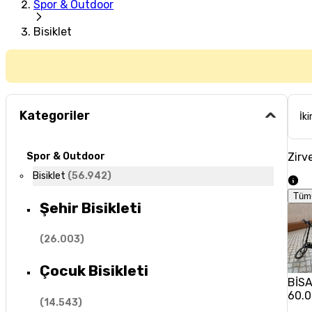
Spor & Outdoor
Bisiklet
Kategoriler
İki
Zirve
Spor & Outdoor
Bisiklet
(
56.942
)
Tüm
Şehir Bisikleti
(
26.003
)
Çocuk Bisikleti
BİSAN
60.0
(
14.543
)