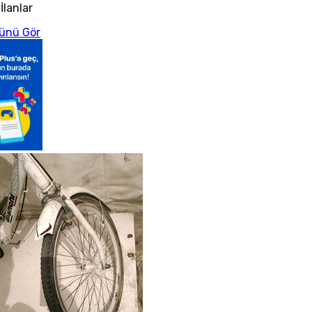
İlanlar
ünü Gör