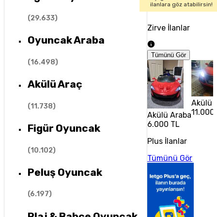
ilanlara göz atabilirsin!
(
29.633
)
Zirve İlanlar
Oyuncak Araba
Tümünü Gör
(
16.498
)
Akülü Araç
Akülü 
(
11.738
)
11.000
Akülü Araba
6.000 TL
Figür Oyuncak
Plus İlanlar
(
10.102
)
Tümünü Gör
Peluş Oyuncak
(
6.197
)
Plaj & Bahçe Oyuncak