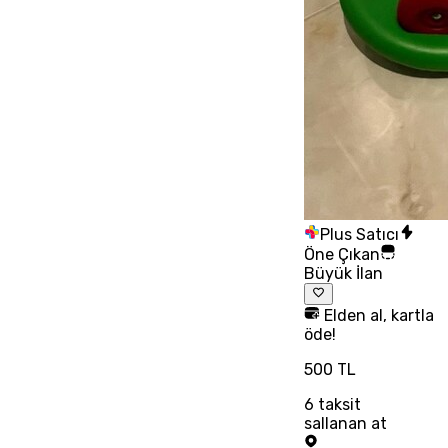
Plus Satıcı
Öne Çıkan
Büyük İlan
Elden al, kartla
öde!
500 TL
6
taksit
sallanan at