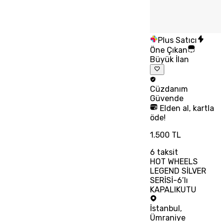
Plus Satıcı
Öne Çıkan
Büyük İlan
Cüzdanım
Güvende
Elden al, kartla
öde!
1.500 TL
6
taksit
HOT WHEELS
LEGEND SİLVER
SERİSİ-6’lı
KAPALIKUTU
İstanbul
,
Ümraniye