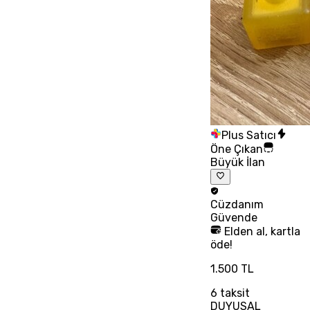
Plus Satıcı
Öne Çıkan
Büyük İlan
Cüzdanım
Güvende
Elden al, kartla
öde!
1.500 TL
6
taksit
DUYUSAL