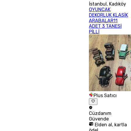
İstanbul
,
Kadıköy
OYUNCAK
DEKORLUK KLASİK
ARABALAR11
ADET 3 TANESİ
PİLLİ
Plus Satıcı
Cüzdanım
Güvende
Elden al, kartla
öde!