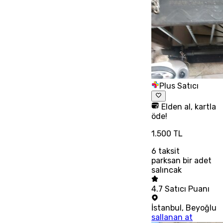
Plus Satıcı
Elden al, kartla
öde!
1.500 TL
6
taksit
parksan bir adet
salıncak
4.7
Satıcı Puanı
İstanbul
,
Beyoğlu
sallanan at