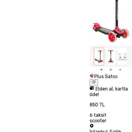
Plus Satıcı
Elden al, kartla
öde!
850 TL
6
taksit
scooter
İstanbul
,
Fatih