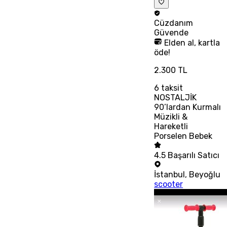
Cüzdanım
Güvende
Elden al, kartla
öde!
2.300 TL
6
taksit
NOSTALJİK
90’lardan Kurmalı
Müzikli &
Hareketli
Porselen Bebek
4.5
Başarılı Satıcı
İstanbul
,
Beyoğlu
scooter