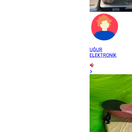
UĞUR
ELEKTRONİK