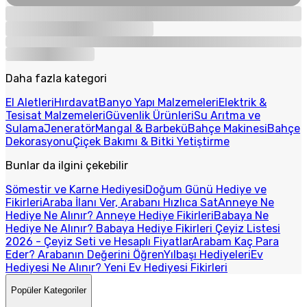
Daha fazla kategori
El Aletleri
Hırdavat
Banyo Yapı Malzemeleri
Elektrik &
Tesisat Malzemeleri
Güvenlik Ürünleri
Su Arıtma ve
Sulama
Jeneratör
Mangal & Barbekü
Bahçe Makinesi
Bahçe
Dekorasyonu
Çiçek Bakımı & Bitki Yetiştirme
Bunlar da ilgini çekebilir
Sömestir ve Karne Hediyesi
Doğum Günü Hediye ve
Fikirleri
Araba İlanı Ver, Arabanı Hızlıca Sat
Anneye Ne
Hediye Ne Alınır? Anneye Hediye Fikirleri
Babaya Ne
Hediye Ne Alınır? Babaya Hediye Fikirleri
Çeyiz Listesi
2026 - Çeyiz Seti ve Hesaplı Fiyatlar
Arabam Kaç Para
Eder? Arabanın Değerini Öğren
Yılbaşı Hediyeleri
Ev
Hediyesi Ne Alınır? Yeni Ev Hediyesi Fikirleri
Popüler Kategoriler