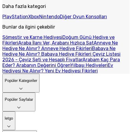
Daha fazla kategori
PlayStation
Xbox
Nintendo
Diğer Oyun Konsolları
Bunlar da ilgini çekebilir
Sömestir ve Karne Hediyesi
Doğum Günü Hediye ve
Fikirleri
Araba İlanı Ver, Arabanı Hızlıca Sat
Anneye Ne
Hediye Ne Alınır? Anneye Hediye Fikirleri
Babaya Ne
Hediye Ne Alınır? Babaya Hediye Fikirleri
Çeyiz Listesi
2026 - Çeyiz Seti ve Hesaplı Fiyatlar
Arabam Kaç Para
Eder? Arabanın Değerini Öğren
Yılbaşı Hediyeleri
Ev
Hediyesi Ne Alınır? Yeni Ev Hediyesi Fikirleri
Popüler Kategoriler
Popüler Sayfalar
letgo