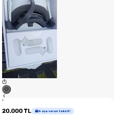
1
/
1
20.000 TL
6
aya varan taksit!