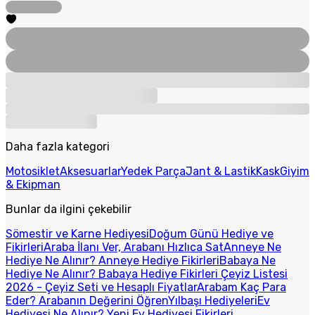
Daha fazla kategori
Motosiklet
Aksesuarlar
Yedek Parça
Jant & Lastik
Kask
Giyim
& Ekipman
Bunlar da ilgini çekebilir
Sömestir ve Karne Hediyesi
Doğum Günü Hediye ve
Fikirleri
Araba İlanı Ver, Arabanı Hızlıca Sat
Anneye Ne
Hediye Ne Alınır? Anneye Hediye Fikirleri
Babaya Ne
Hediye Ne Alınır? Babaya Hediye Fikirleri
Çeyiz Listesi
2026 - Çeyiz Seti ve Hesaplı Fiyatlar
Arabam Kaç Para
Eder? Arabanın Değerini Öğren
Yılbaşı Hediyeleri
Ev
Hediyesi Ne Alınır? Yeni Ev Hediyesi Fikirleri