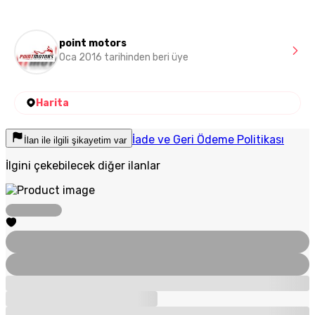
point motors
Oca 2016 tarihinden beri üye
Harita
İade ve Geri Ödeme Politikası
İlan ile ilgili şikayetim var
İlgini çekebilecek diğer ilanlar