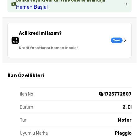
Banka veya kredi kartı ile ödeme avantajı!
Hemen Başla!
Acil kredi mi lazım?
Yeni
Kredi fırsatlarını hemen incele!
İlan Özellikleri
İlan No
1725772807
Durum
2. El
Tür
Motor
Uyumlu Marka
Piaggio