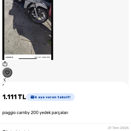
1
/
1
1.111 TL
6
aya varan taksit!
piaggio carnby 200 yedek parçaları
21 Tem 2026