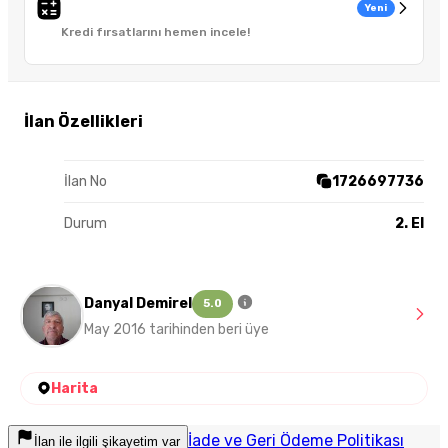
Yeni
Kredi fırsatlarını hemen incele!
İlan Özellikleri
İlan No
1726697736
Durum
2. El
Danyal Demirel
5.0
May 2016 tarihinden beri üye
Harita
İade ve Geri Ödeme Politikası
İlan ile ilgili şikayetim var