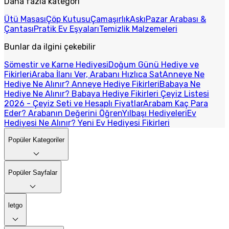
Daha fazla kategori
Ütü Masası
Çöp Kutusu
Çamaşırlık
Askı
Pazar Arabası &
Çantası
Pratik Ev Eşyaları
Temizlik Malzemeleri
Bunlar da ilgini çekebilir
Sömestir ve Karne Hediyesi
Doğum Günü Hediye ve
Fikirleri
Araba İlanı Ver, Arabanı Hızlıca Sat
Anneye Ne
Hediye Ne Alınır? Anneye Hediye Fikirleri
Babaya Ne
Hediye Ne Alınır? Babaya Hediye Fikirleri
Çeyiz Listesi
2026 - Çeyiz Seti ve Hesaplı Fiyatlar
Arabam Kaç Para
Eder? Arabanın Değerini Öğren
Yılbaşı Hediyeleri
Ev
Hediyesi Ne Alınır? Yeni Ev Hediyesi Fikirleri
Popüler Kategoriler
Popüler Sayfalar
letgo