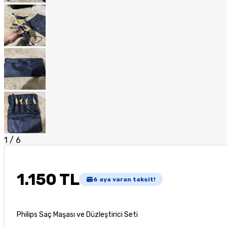
1
/
6
1.150 TL
6
aya varan taksit!
Philips Saç Maşası ve Düzleştirici Seti