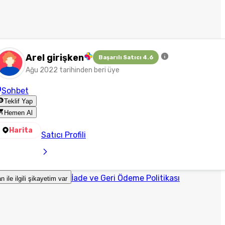
Arel girişken
Başarılı Satıcı 4.6
Ağu 2022 tarihinden beri üye
Sohbet
Teklif Yap
Hemen Al
Harita
Satıcı Profili
İade ve Geri Ödeme Politikası
an ile ilgili şikayetim var