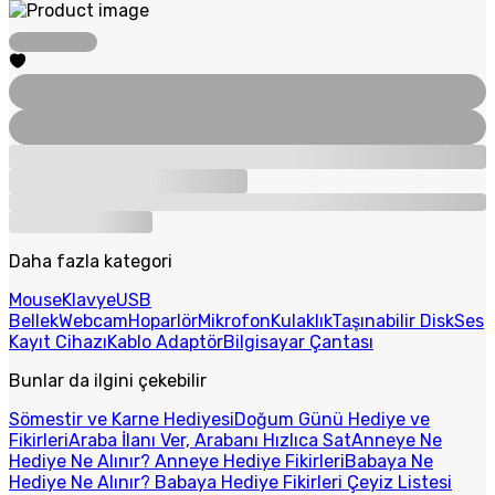
Daha fazla kategori
Mouse
Klavye
USB
Bellek
Webcam
Hoparlör
Mikrofon
Kulaklık
Taşınabilir Disk
Ses
Kayıt Cihazı
Kablo Adaptör
Bilgisayar Çantası
Bunlar da ilgini çekebilir
Sömestir ve Karne Hediyesi
Doğum Günü Hediye ve
Fikirleri
Araba İlanı Ver, Arabanı Hızlıca Sat
Anneye Ne
Hediye Ne Alınır? Anneye Hediye Fikirleri
Babaya Ne
Hediye Ne Alınır? Babaya Hediye Fikirleri
Çeyiz Listesi