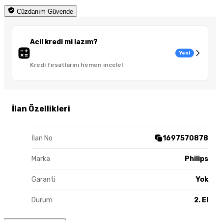
Cüzdanım Güvende
Acil kredi mi lazım?
Yeni
Kredi fırsatlarını hemen incele!
İlan Özellikleri
İlan No
1697570878
Marka
Philips
Garanti
Yok
Durum
2. El