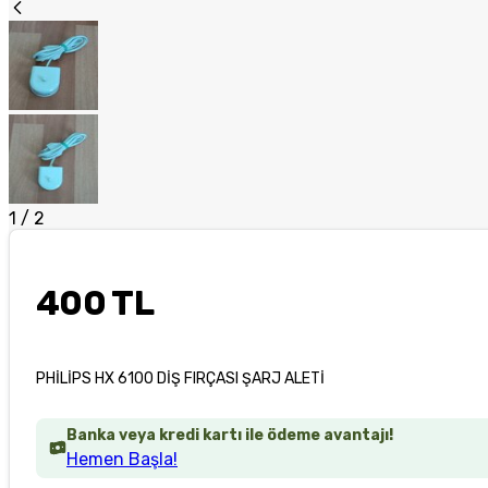
1
/
2
400 TL
PHİLİPS HX 6100 DİŞ FIRÇASI ŞARJ ALETİ
Banka veya kredi kartı ile ödeme avantajı!
Hemen Başla!